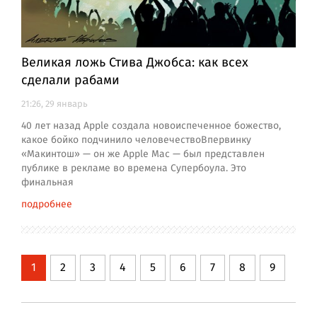
Великая ложь Стива Джобса: как всех
сделали рабами
21:26, 29 январь
40 лет назад Apple создала новоиспеченное божество,
какое бойко подчинило человечествоВпервинку
«Макинтош» — он же Apple Mac — был представлен
публике в рекламе во времена Супербоула. Это
финальная
подробнее
1
2
3
4
5
6
7
8
9