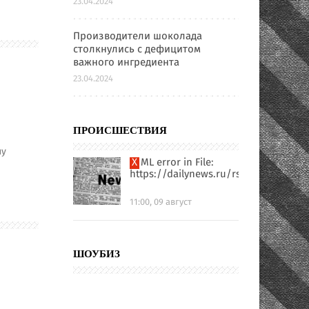
23.04.2024
Производители шоколада
столкнулись с дефицитом
важного ингредиента
23.04.2024
ПРОИСШЕСТВИЯ
ну
XML error in File:
https://dailynews.ru/rssfull.xml
11:00, 09 август
и
ШОУБИЗ