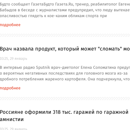
Будто сообщает ГазетаБудто Газета.Ru, тренер, реабилитолог Евген
Бабыдов в беседе с журналистами предупредил, что люду вытекае
опасливостью глядеть к кое-каким обликам спорта при
подробнее
Врач назвала продукт, который может "сломать" мо
03:25, 29 январь
В интервью радио Sputnik врач-диетолог Елена Соломатина преду
о вероятных негативных последствиях для головного мозга из-за
дробного потребления жареного картофеля. Она подчеркнула, что
подробнее
Россияне оформили 318 тыс. гаражей по гаражной
амнистии
03:25, 29 январь