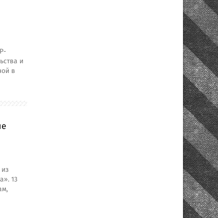
P-
ьства и
ной в
не
 из
». 13
ам,