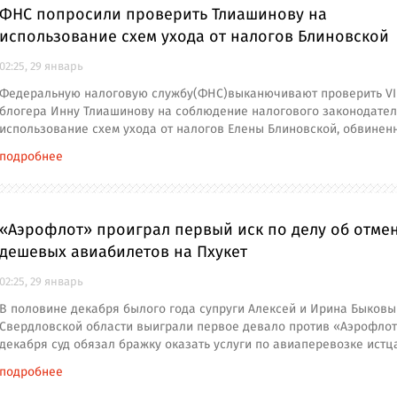
ФНС попросили проверить Тлиашинову на
использование схем ухода от налогов Блиновской
02:25, 29 январь
Федеральную налоговую службу(ФНС)выканючивают проверить VI
блогера Инну Тлиашинову на соблюдение налогового законодател
использование схем ухода от налогов Елены Блиновской, обвинен
подробнее
«Аэрофлот» проиграл первый иск по делу об отме
дешевых авиабилетов на Пхукет
02:25, 29 январь
В половине декабря былого года супруги Алексей и Ирина Быковы
Свердловской области выиграли первое девало против «Аэрофлота
декабря суд обязал бражку оказать услуги по авиаперевозке истц
подробнее