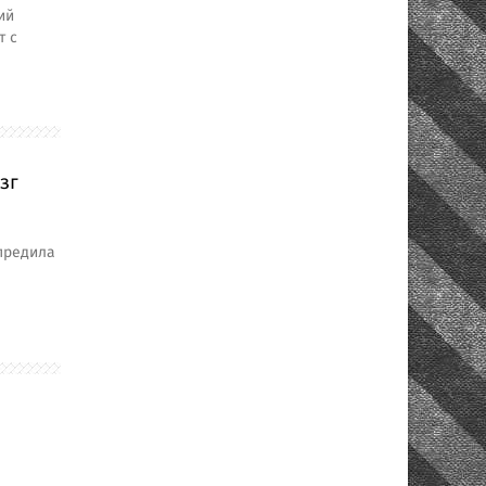
ий
т с
зг
предила