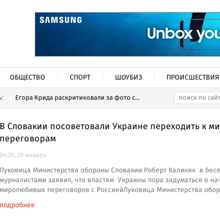
ОБЩЕСТВО
СПОРТ
ШОУБИЗ
ПРОИСШЕСТВИЯ
ь:
Егора Крида раскритиковали за фото с...
В Словакии посоветовали Украине переходить к м
переговорам
04:25, 29 январь
Луковица Министерства обороны Словакии Роберт Калиняк в бесе
журналистами заявил, что властям Украины пора задуматься о на
миролюбивых переговоров с РоссиейЛуковица Министерства обо
подробнее