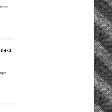
рмили
ринки
бор»