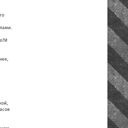
го
илами.
во?И
нее,
кой,
часов