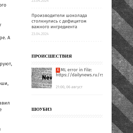
23.04.2024
ого
Производители шоколада
столкнулись с дефицитом
у
важного ингредиента
23.04.2024
ре. А
ПРОИСШЕСТВИЯ
ируют,
XML error in File:
https://dailynews.ru/rssfull.xml
оши,
21:00, 06 август
авил
е
ШОУБИЗ
н