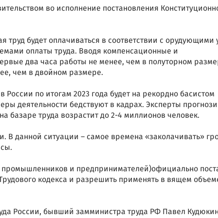
вительством во исполнение постановления Конституционн
ая труд будет оплачиваться в соответствии с орудующими 
темами оплаты труда. Вводя компенсационные и
рвые два часа работы не менее, чем в полуторном разме
ее, чем в двойном размере.
в России по итогам 2023 года будет на рекордно басистом
сферы деятельности бедствуют в кадрах. Эксперты прогноз
 на базаре труда возрастит до 2-4 миллионов человек.
и. В данной ситуации – самое времена «заколачивать» гр
сы.
с промышленников и предпринимателей)официально пост
Трудового кодекса и разрешить применять в вящем объем
уда России, бывший замминистра труда РФ Павел Кудюки