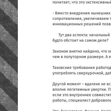
почитает, что это экстенсивны
- Вместо внедрения нынешних т
сопротивления, увеличиваем т
инновационных решений позв
Тут два аспекта: начальный 
будто обстоит на самом деле?
Законом внятно найдено, что 
чем в полуторном размере. А е
Таковские требования работод
употреблять сверхурочкой, да
Другой момент – вдалеке не в
вполне легитимные увертки. П
если это внутреннее совместит
работы, специалист доброволь