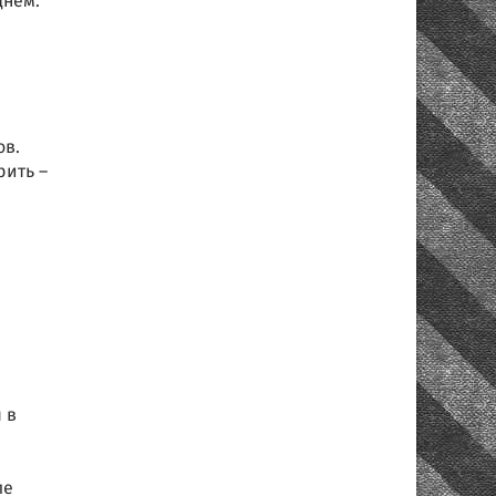
днем.
ов.
рить –
 в
ле