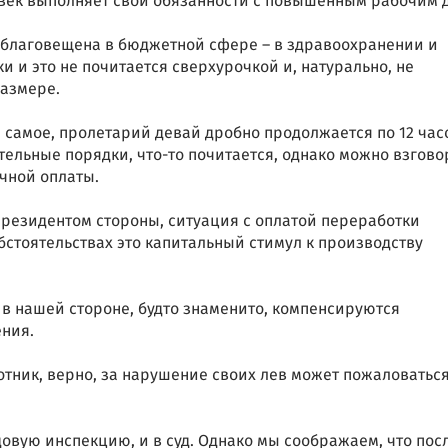
овек выполняет свои обязанности с повышенным рабочим 
зблаговещена в бюджетной сфере – в здравоохранении и
ки и это не почитается сверхурочкой и, натурально, не
азмере.
е самое, пролетарий девай дробно продолжается по 12 час
ельные порядки, что-то почитается, однако можно взгово
чной оплаты.
 президентом стороны, ситуация с оплатой переработки
стоятельствах это капитальный стимул к производству
в в нашей стороне, будто знаменито, компенсируются
ения.
отник, верно, за нарушение своих лев может пожаловаться
довую инспекцию, и в суд. Однако мы соображаем, что пос