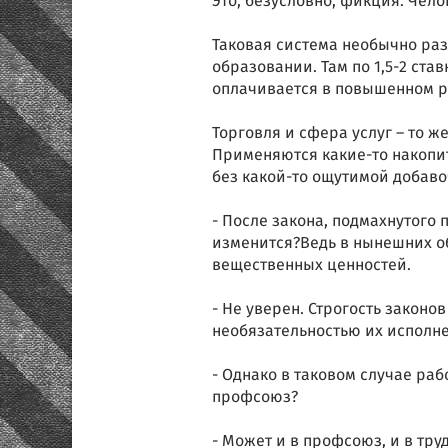
Это, безусловно, фикция. Чел
Таковая система необычно ра
образовании. Там по 1,5-2 став
оплачивается в повышенном р
Торговля и сфера услуг – то ж
Применяются какие-то накопит
без какой-то ощутимой добаво
- После закона, подмахнутого
изменится?Ведь в нынешних об
вещественных ценностей.
- Не уверен. Строгость законо
необязательностью их исполн
- Однако в таковом случае раб
профсоюз?
- Может и в профсоюз, и в тру