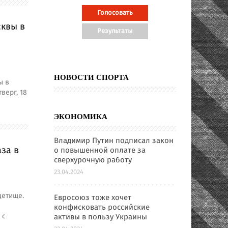
сквы в
НОВОСТИ СПОРТА
ы в
верг, 18
ЭКОНОМИКА
Владимир Путин подписал закон
за в
о повышенной оплате за
сверхурочную работу
23.04.2024
детище.
Евросоюз тоже хочет
конфисковать российские
 с
активы в пользу Украины