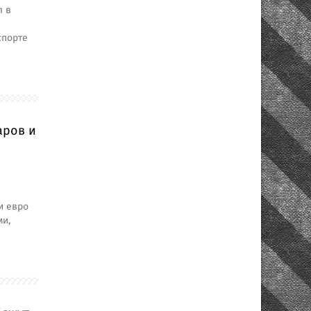
л в
спорте
аров и
и евро
ми,