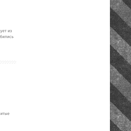
ует из
обились
нитые