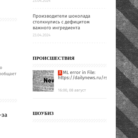
23.04.2024
Производители шоколада
столкнулись с дефицитом
важного ингредиента
23.04.2024
ПРОИСШЕСТВИЯ
о
XML error in File:
сообщает
https://dailynews.ru/rssfull.xml
16:00, 08 август
-за
ШОУБИЗ