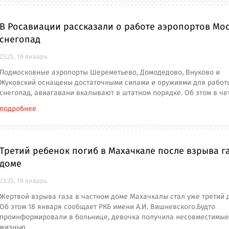
В Росавиации рассказали о работе аэропортов Мо
снегопад
23:25, 18 январь
Подмосковные аэропорты Шереметьево, Домодедово, Внуково и
Жуковский оснащены достаточными силами и оружиями для работ
снегопад, авиагавани вкалывают в штатном порядке. Об этом в чет
подробнее
Третий ребенок погиб в Махачкале после взрыва га
доме
23:25, 18 январь
Жертвой взрыва газа в частном доме Махачкалы стал уже третий 
Об этом 18 января сообщает РКБ имени А.И. Вишневского.Будто
проинформировали в больнице, девочка получила несовместимые
жизнью