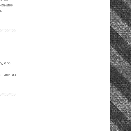
номики.
ь
, его
осили из