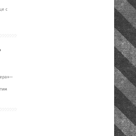
це с
о
вера»—
Этим