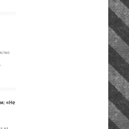
мство
,
м: «Не
на на