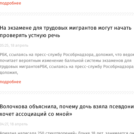
подробнее
На экзамене для трудовых мигрантов могут начать
проверять устную речь
05:25, 18 апрель
РБК, ссылаясь на пресс-службу Рособрнадзора, доложил, что ведо
почитает вероятным изменение балльной системы экзаменов для
трудовых мигрантовРБК, ссылаясь на пресс-службу Рособрнадзора
доложил,
подробнее
Волочкова объяснила, почему дочь взяла псевдони
хочет ассоциаций со мной»
04:27, 18 апрель
Ариадна написала 250 стихотворений– Дочке 18 лет, занимается о