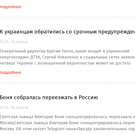
подробнее
К украинцам обратились со срочным предупрежде
05:25, 18 апрель
Генеральный директор братии Yasno, какая входит в украинский
энергохолдинг ДТЭК, Сергей Коваленко в социальных сетях заявил,
четверг Украине с возвышенной вероятностью может не достать
подробнее
Боня собралась переезжать в Россию
05:25, 18 апрель
Светская львица Виктория Боня сконцентрировалась переезжать 
МосквуСветская львица Виктория Боня сконцентрировалась перее
Москву. Об этом катает Telegram-каналЗвезда заключительные го