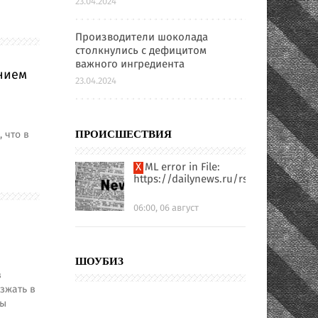
23.04.2024
Производители шоколада
столкнулись с дефицитом
важного ингредиента
нием
23.04.2024
 что в
ПРОИСШЕСТВИЯ
XML error in File:
https://dailynews.ru/rssfull.xml
06:00, 06 август
ШОУБИЗ
в
зжать в
ды