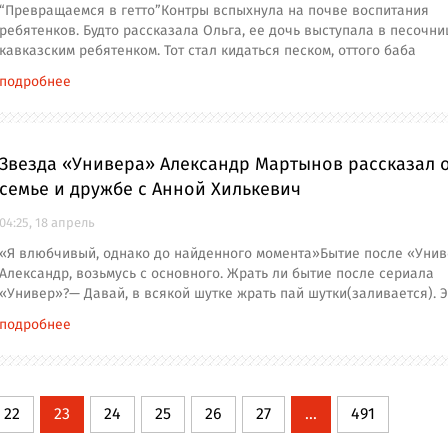
“Превращаемся в гетто”Контры вспыхнула на почве воспитания
ребятенков. Будто рассказала Ольга, ее дочь выступала в песочни
кавказским ребятенком. Тот стал кидаться песком, оттого баба
подробнее
Звезда «Универа» Александр Мартынов рассказал 
семье и дружбе с Анной Хилькевич
04:25, 18 апрель
«Я влюбчивый, однако до найденного момента»Бытие после «Уни
Александр, возьмусь с основного. Жрать ли бытие после сериала
«Универ»?— Давай, в всякой шутке жрать пай шутки(заливается). 
подробнее
22
23
24
25
26
27
...
491