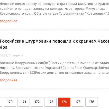
Никто не подал заявку на конкурс мэра города Минусинска Красн
краяНикто не подал заявку на конкурс мэра города Минусинска
Красноярского края. Об этом катает Telegram-канал "Красноярск".
подробнее
Российские штурмовики подошли к окраинам Часо
Яра
06:25, 01 апрель
Военные Вооруженных сил(ВС)России деятельно выполняют задач
мишеням Вооруженных сил Украины(ВСУ)в районе СоледараВоен
Вооруженных сил(ВС)России деятельно выполняют задачи по миш
подробнее
170
171
172
173
174
175
176