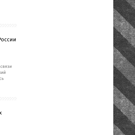
России
 связи
кий
сь
х