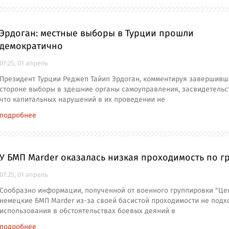
Эрдоган: местные выборы в Турции прошли
демократично
07:25, 01 апрель
Президент Турции Реджеп Тайип Эрдоган, комментируя завершивш
стороне выборы в здешние органы самоуправления, засвидетельс
что капитальных нарушений в их проведении не
подробнее
У БМП Marder оказалась низкая проходимость по г
07:25, 01 апрель
Сообразно информации, полученной от военного группировки "Цен
немецкие БМП Marder из-за своей басистой проходимости не подх
использования в обстоятельствах боевых деяний в
подробнее