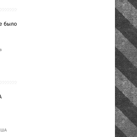
е было
в
А
США