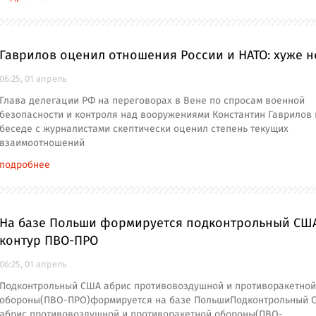
Гаврилов оценил отношения России и НАТО: хуже н
06:25, 01 апрель
Глава делегации РФ на переговорах в Вене по спросам военной
безопасности и контроля над вооружениями Константин Гаврилов 
беседе с журналистами скептически оценил степень текущих
взаимоотношений
подробнее
На базе Польши формируется подконтрольный СШ
контур ПВО-ПРО
06:25, 01 апрель
Подконтрольный США абрис противовоздушной и противоракетной
обороны(ПВО-ПРО)формируется на базе ПольшиПодконтрольный 
абрис противовоздушной и противоракетной обороны(ПВО-