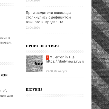
23.04.2024
Производители шоколада
столкнулись с дефицитом
важного ингредиента
23.04.2024
иеся в
твовал,
ПРОИСШЕСТВИЯ
XML error in File:
https://dailynews.ru/rssfull.xml
23:00, 07 август
рязи
ШОУБИЗ
тр",
одят для