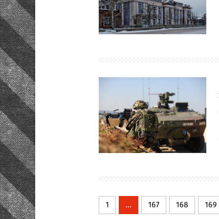
1
...
167
168
169