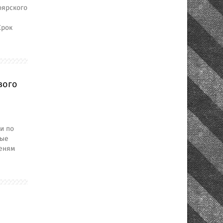
оярского
Срок
вого
и по
ные
еням