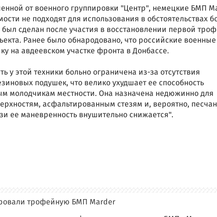
енной от военного группировки "Центр", немецкие БМП M
мости не подходят для использования в обстоятельствах б
д был сделан после участия в восстановлении первой тро
екта. Ранее было обнародовано, что российские военные
ку на авдеевском участке фронта в Донбассе.
ь у этой техники больно ограничена из-за отсутствия
езиновых подушек, что велико ухудшает ее способность
ым молодчикам местности. Она назначена недюжинно для
ерхностям, асфальтированным стезям и, вероятно, песча
язи ее маневренность внушительно снижается".
ировали трофейную БМП Marder