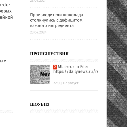
23.04.2024
arder
оевых
Производители шоколада
фейной
столкнулись с дефицитом
важного ингредиента
23.04.2024
ПРОИСШЕСТВИЯ
ным
XML error in File:
https://dailynews.ru/rssfull.xml
22:00, 07 август
ШОУБИЗ