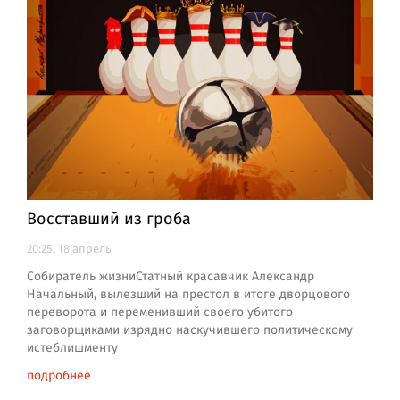
Восставший из гроба
20:25, 18 апрель
Собиратель жизниСтатный красавчик Александр
Начальный, вылезший на престол в итоге дворцового
переворота и переменивший своего убитого
заговорщиками изрядно наскучившего политическому
истеблишменту
подробнее