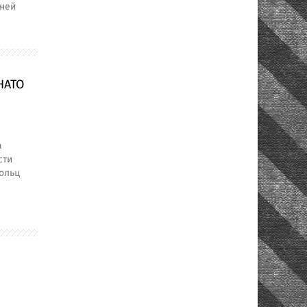
тней
НАТО
а
сти
ольц