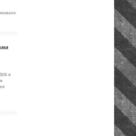
ликовало
ыми
ДКБ и
 и
 ее