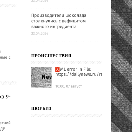
23.04.2024
Производители шоколада
столкнулись с дефицитом
важного ингредиента
23.04.2024
я
ПРОИСШЕСТВИЯ
ные с
XML error in File:
https://dailynews.ru/rssfull.xml
10:00, 07 август
а 9-
ШОУБИЗ
етней
ВДВ