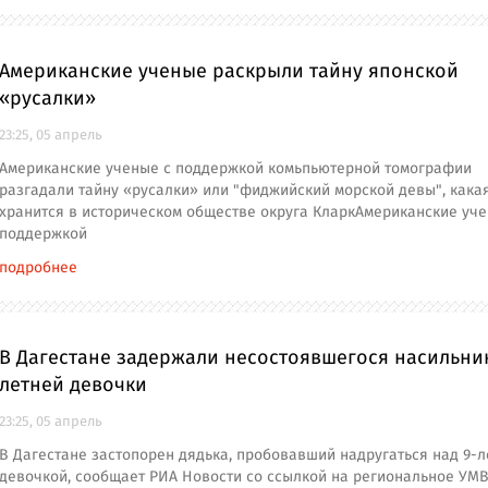
Американские ученые раскрыли тайну японской
«русалки»
23:25, 05 апрель
Американские ученые с поддержкой комьпьютерной томографии
разгадали тайну «русалки» или "фиджийский морской девы", кака
хранится в историческом обществе округа КларкАмериканские уче
поддержкой
подробнее
В Дагестане задержали несостоявшегося насильник
летней девочки
23:25, 05 апрель
В Дагестане застопорен дядька, пробовавший надругаться над 9-л
девочкой, сообщает РИА Новости со ссылкой на региональное УМ