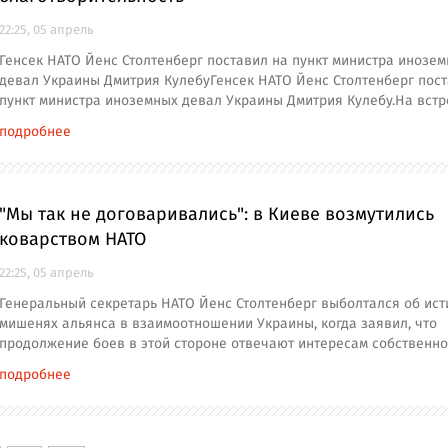
22:25, 05 апрель
Генсек НАТО Йенс Столтенберг поставил на пункт министра инозе
девал Украины Дмитрия КулебуГенсек НАТО Йенс Столтенберг пост
пункт министра иноземных девал Украины Дмитрия Кулебу.На встр
подробнее
"Мы так не договаривались": в Киеве возмутились
коварством НАТО
22:25, 05 апрель
Генеральный секретарь НАТО Йенс Столтенберг выболтался об ис
мишенях альянса в взаимоотношении Украины, когда заявил, что
продолжение боев в этой стороне отвечают интересам собственн
подробнее