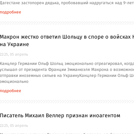
Дагестане застопорен дядька, пробовавший надругаться над 9-ле
подробнее
Макрон жестко ответил Шольцу в споре о войсках 
на Украине
22:25, 05 апрель
Канцлер Германии Ольф Шольц эмоционально отреагировал, когд
услышал от президента Франции Эмманюэля Макрона о возможно
отправки иноземных сильев на УкраинуКанцлер Германии Ольф Ш
эмоционально
подробнее
Писатель Михаил Веллер признан иноагентом
22:25, 05 апрель