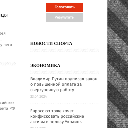
ицы
рея
,
НОВОСТИ СПОРТА
у него
ЭКОНОМИКА
Владимир Путин подписал закон
о повышенной оплате за
сверхурочную работу
23.04.2024
сийских
дента РФ
Евросоюз тоже хочет
конфисковать российские
активы в пользу Украины