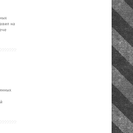
мных
авил на
ече
тинных
ой