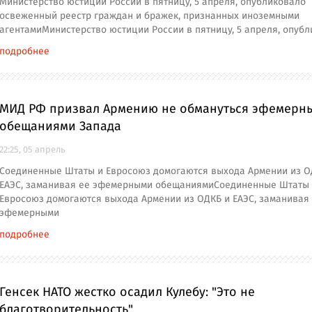
Министерство юстиции России в пятницу, 5 апреля, опубликовало
освеженный реестр граждан и бражек, признанных иноземными
агентамиМинистерство юстиции России в пятницу, 5 апреля, опуб
подробнее
МИД РФ призвал Армению не обмануться эфемерн
обещаниями Запада
22:25, 05 апрель
Соединенные Штаты и Евросоюз домогаются выхода Армении из О
ЕАЭС, заманивая ее эфемерными обещаниямиСоединенные Штаты
Евросоюз домогаются выхода Армении из ОДКБ и ЕАЭС, заманивая
эфемерными
подробнее
Генсек НАТО жестко осадил Кулебу: "Это не
благотворительность"