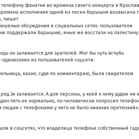
 телефону фанатки во времена своего концерта в Ярослав
о времена исполнения одной из песен барышня возвысила 
, пишет
бешеные обсуждения в социальных сетях: пользователи
дни поддержали барышню, иные же восстали на палестину
Ведь он заливается для зрителей. Мог бы чуть вглубь
н-одинехонек из пользователей соцсети.
ельница, какая, судя по комментарию, была свидетелем
ред.)и заливается. А для персоны, у коей к нему дудки ни 
 один пять ее нормально, по-человечески попросил телефо
м людам с телефонами у него не было никаких претензий»,
али в соцсетях, что владелица телефона собственный гад