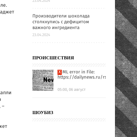
23.04.2024
ле.
гаджет
Производители шоколада
столкнулись с дефицитом
важного ингредиента
23.04.2024
ПРОИСШЕСТВИЯ
XML error in File:
https://dailynews.ru/rssfull.xml
05:00, 06 август
капли
н
 –
ШОУБИЗ
жет