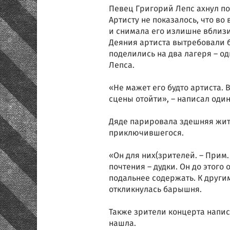
Певец Григорий Лепс ахнул по
Артисту не показалось, что в
и снимала его излишне вблизи
Деяния артиста вытребовали 
поделились на два лагеря – о
Лепса.
«Не мажет его будто артиста. 
сцены отойти», – написал оди
Дяде парировала здешняя жит
приключившегося.
«Он для них(зрителей. – Прим. 
почтения – дудки. Он до этого
подальнее содержать. К други
откликнулась барышня.
Также зрители концерта напис
нашла.