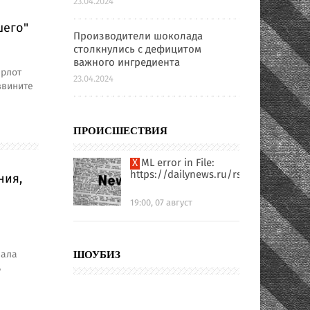
23.04.2024
шего"
Производители шоколада
столкнулись с дефицитом
важного ингредиента
арлот
23.04.2024
звините
ПРОИСШЕСТВИЯ
XML error in File:
https://dailynews.ru/rssfull.xml
ния,
19:00, 07 август
ы
нала
ШОУБИЗ
ь