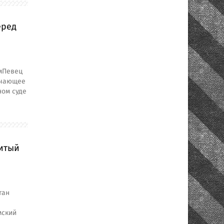
еред
мПевец
ечающее
ном суде
нитый
тан
мский