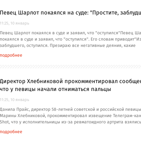
Певец Шарлот покаялся на суде: "Простите, заблуд
11:25, 10 январь
Певец Шарлот покаялся в суде и заявил, что "оступился"Певец Ш
покаялся в суде и заявил, что "оступился". Его словам приводит"И
заблудшего, оступился. Презираю все негативные деяния, какие
подробнее
Директор Хлебниковой прокомментировал сообще
что у певицы начали отниматься пальцы
11:25, 10 январь
Данила Прайс, директор 58-летней советской и российской певиц
Марины Хлебниковой, прокомментировал извещение Телеграм-ка
Shot, что у исполнительницы из-за ревматоидного артрита взялис
подробнее