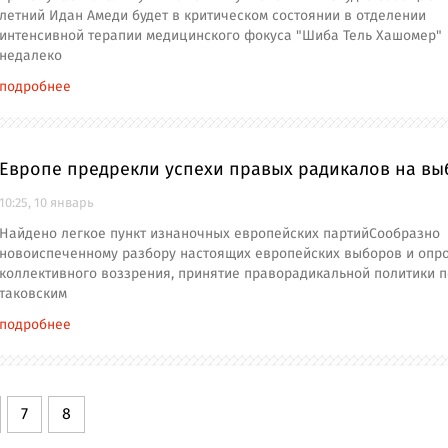
летний Идан Амеди будет в критическом состоянии в отделении
интенсивной терапии медицинского фокуса "Шиба Тель Хашомер"
недалеко
подробнее
Европе предрекли успехи правых радикалов на вы
10:25, 10 январь
Найдено легкое пункт изнаночных европейских партийСообразно
новоиспеченному разбору настоящих европейских выборов и опр
коллективного воззрения, принятие праворадикальной политики п
таковским
подробнее
7
8