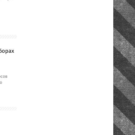
борах
осов
о