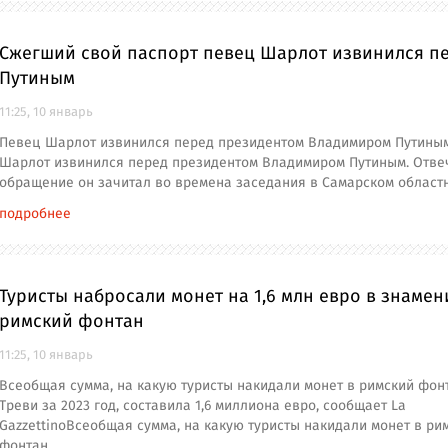
Сжегший свой паспорт певец Шарлот извинился п
Путиным
11:25, 10 январь
Певец Шарлот извинился перед президентом Владимиром Путины
Шарлот извинился перед президентом Владимиром Путиным. Отв
обращение он зачитал во времена заседания в Самарском област
подробнее
Туристы набросали монет на 1,6 млн евро в знаме
римский фонтан
11:25, 10 январь
Всеобщая сумма, на какую туристы накидали монет в римский фон
Треви за 2023 год, составила 1,6 миллиона евро, сообщает La
GazzettinoВсеобщая сумма, на какую туристы накидали монет в ри
фонтан