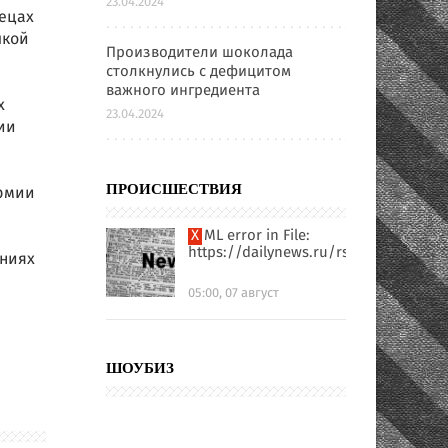
23.04.2024
Нецах
лкой
Производители шоколада
столкнулись с дефицитом
важного ингредиента
х
23.04.2024
ии
Армии
ПРОИСШЕСТВИЯ
XML error in File:
https://dailynews.ru/rssfull.xml
ениях
05:00, 07 август
ШОУБИЗ