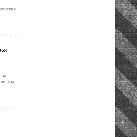
ровская
вья
 за
инистра