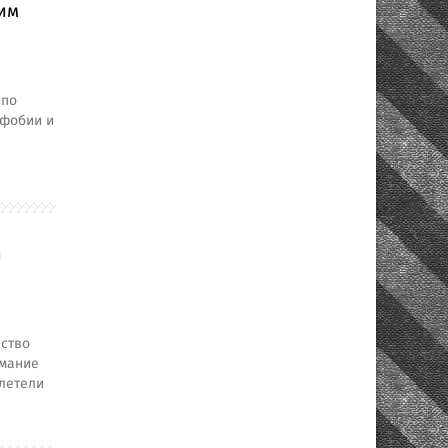
гим
 по
офобии и
и
нство
имание
влетели