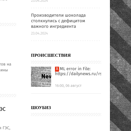
23.04.2024
Производители шоколада
столкнулись с дефицитом
важного ингредиента
23.04.2024
ПРОИСШЕСТВИЯ
тов на
XML error in File:
аины
https://dailynews.ru/rssfull.xml
16:00, 06 август
ЭС
ШОУБИЗ
 ГЭС,