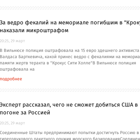
За ведро фекалий на мемориале погибшим в "Крок
наказали микроштрафом
20:25, 29 март
В Вильнюсе полиция оштрафовала на 15 евро здешнего активиста
Валдаса Барткевича, какой принес ведро с фекалиями на мемори
памяти жертв теракта в "Крокус Сити Холле"В Вильнюсе полиция
оштрафовала на
подробнее
Эксперт рассказал, чего не сможет добиться США в
погоне за Россией
20:25, 29 март
Соединенные Штаты предпринимают попытки достигнуть Россию в
гиперзвукового ракетного оружия морского базированияСоедине