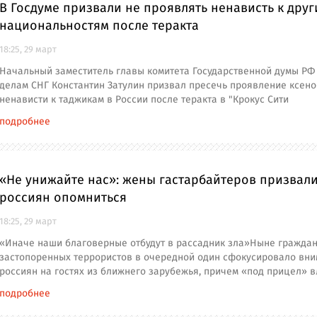
В Госдуме призвали не проявлять ненависть к дру
национальностям после теракта
18:25, 29 март
Начальный заместитель главы комитета Государственной думы РФ
делам СНГ Константин Затулин призвал пресечь проявление ксен
ненависти к таджикам в России после теракта в "Крокус Сити
подробнее
«Не унижайте нас»: жены гастарбайтеров призвал
россиян опомниться
18:25, 29 март
«Иначе наши благоверные отбудут в рассадник зла»Ныне гражда
застопоренных террористов в очередной один сфокусировало вн
россиян на гостях из ближнего зарубежья, причем «под прицел» 
подробнее