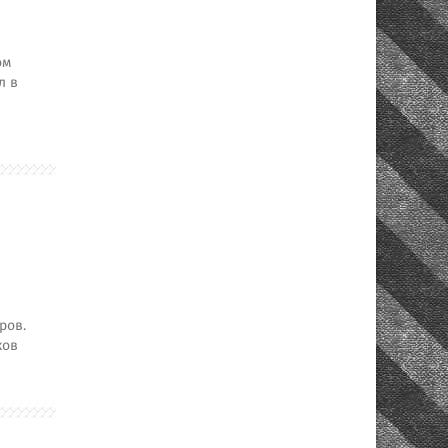
ом
л в
ров.
ков