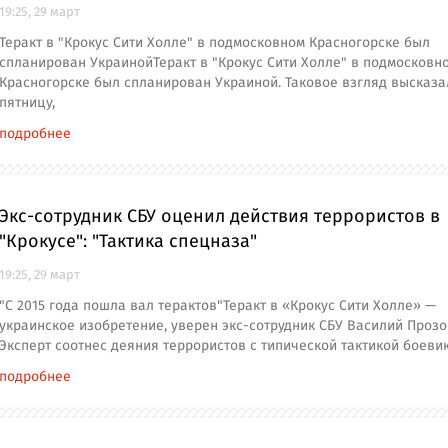
19:25, 29 март
Теракт в "Крокус Сити Холле" в подмосковном Красногорске был
спланирован УкраинойТеракт в "Крокус Сити Холле" в подмосковн
Красногорске был спланирован Украиной. Таковое взгляд высказа
пятницу,
подробнее
Экс-сотрудник СБУ оценил действия террористов в
"Крокусе": "Тактика спецназа"
19:25, 29 март
"С 2015 года пошла вал терактов"Теракт в «Крокус Сити Холле» —
украинское изобретение, уверен экс-сотрудник СБУ Василий Прозо
Эксперт соотнес деяния террористов с типической тактикой боеви
подробнее