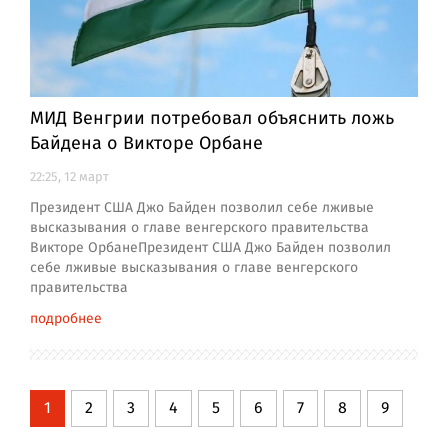
МИД Венгрии потребовал объяснить ложь
Байдена о Викторе Орбане
22:25, 12 март
Президент США Джо Байден позволил себе лживые
высказывания о главе венгерского правительства
Викторе ОрбанеПрезидент США Джо Байден позволил
себе лживые высказывания о главе венгерского
правительства
подробнее
1
2
3
4
5
6
7
8
9