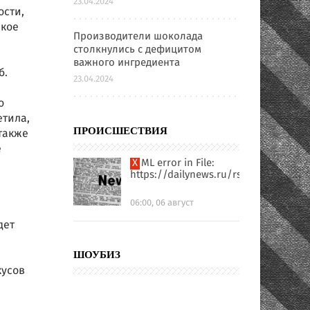
23.04.2024
ости,
акое
Производители шоколада
столкнулись с дефицитом
важного ингредиента
б.
23.04.2024
о
етила,
также
ПРОИСШЕСТВИЯ
е
XML error in File:
https://dailynews.ru/rssfull.xml
06:00, 06 август
дет
ШОУБИЗ
кусов