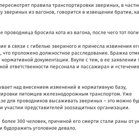
 пересмотрят правила транспортировки звериных, в частн
у звериных из вагонов, говорится в извещении братии, к
е проводница бросила кота из вагона, после чего тот поги
е в связи с гибелью звериного и принесла извинения ег
, что проложено должностное расследование. Бражка отм
 нормативной документации. Вкупе с тем, в ее заявлении 
ной ответственности персонала и пассажира» и «стечени
ывает над внесением изменений в нормативную базу,
ировки питомцев железнодорожным транспортом. Уже
зе для проводников высаживать звериных – это можно бу
при участии представителей зоозащитных организации.
более 300 человек, причиной его смерти стали раны от у
и будоражить уголовное девало.