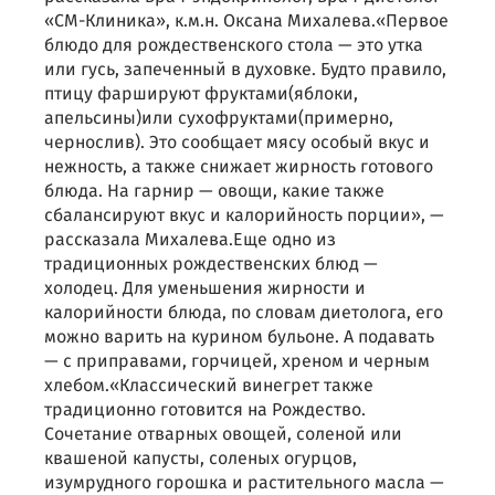
«СМ-Клиника», к.м.н. Оксана Михалева.«Первое
блюдо для рождественского стола — это утка
или гусь, запеченный в духовке. Будто правило,
птицу фаршируют фруктами(яблоки,
апельсины)или сухофруктами(примерно,
чернослив). Это сообщает мясу особый вкус и
нежность, а также снижает жирность готового
блюда. На гарнир — овощи, какие также
сбалансируют вкус и калорийность порции», —
рассказала Михалева.Еще одно из
традиционных рождественских блюд —
холодец. Для уменьшения жирности и
калорийности блюда, по словам диетолога, его
можно варить на курином бульоне. А подавать
— с приправами, горчицей, хреном и черным
хлебом.«Классический винегрет также
традиционно готовится на Рождество.
Сочетание отварных овощей, соленой или
квашеной капусты, соленых огурцов,
изумрудного горошка и растительного масла —