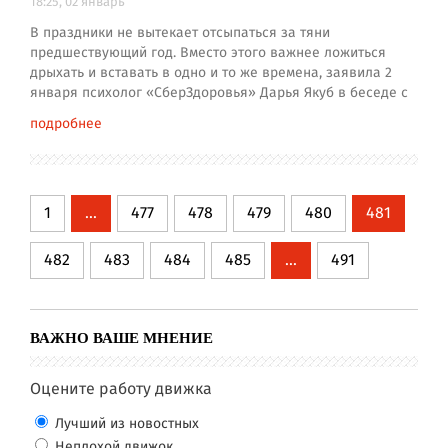
18:25, 02 январь
В праздники не вытекает отсыпаться за тяни
предшествующий год. Вместо этого важнее ложиться
дрыхать и вставать в одно и то же времена, заявила 2
января психолог «СберЗдоровья» Дарья Якуб в беседе с
подробнее
1
...
477
478
479
480
481
482
483
484
485
...
491
ВАЖНО ВАШЕ МНЕНИЕ
Оцените работу движка
Лучший из новостных
Неплохой движок