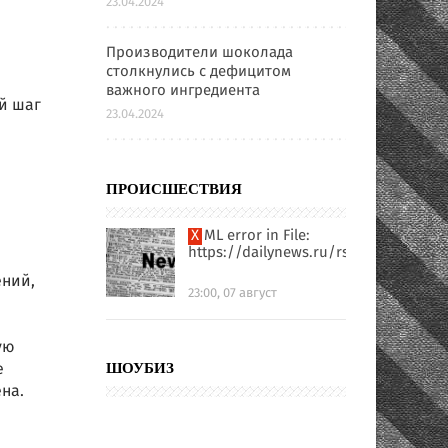
23.04.2024
Производители шоколада
столкнулись с дефицитом
важного ингредиента
й шаг
23.04.2024
ПРОИСШЕСТВИЯ
XML error in File:
https://dailynews.ru/rssfull.xml
ений,
23:00, 07 август
ую
е
ШОУБИЗ
на.