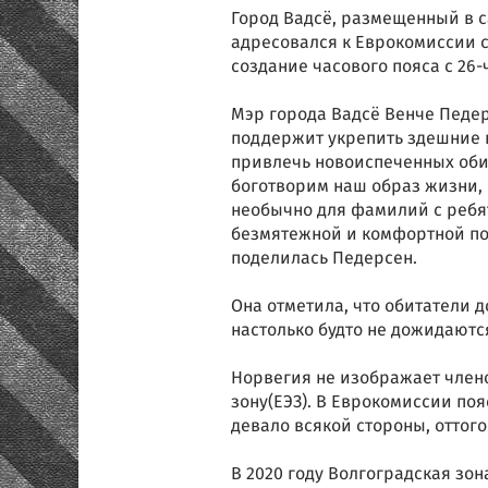
Город Вадсё, размещенный в 
адресовался к Еврокомиссии 
создание часового пояса с 26
Мэр города Вадсё Венче Педе
поддержит укрепить здешние ц
привлечь новоиспеченных обит
боготворим наш образ жизни, 
необычно для фамилий с ребят
безмятежной и комфортной пов
поделилась Педерсен.
Она отметила, что обитатели 
настолько будто не дожидаютс
Норвегия не изображает член
зону(ЕЭЗ). В Еврокомиссии поя
девало всякой стороны, оттого
В 2020 году Волгоградская зон