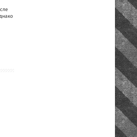
осле
Однако