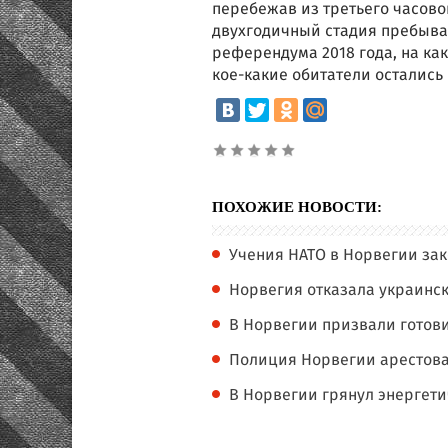
перебежав из третьего часово
двухгодичный стадия пребыва
референдума 2018 года, на ка
кое-какие обитатели осталис
ПОХОЖИЕ НОВОСТИ:
Учения НАТО в Норвегии за
Норвегия отказала украинс
В Норвегии призвали готови
Полиция Норвегии арестова
В Норвегии грянул энергети