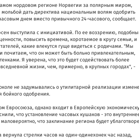
самом нордовом регионе Норвегии за полярным миром,
с мольбой дать директива национальным волям одобрить
-часовым днем вместо привычного 24-часового, сообщает.
рсен выступила с инициативой. По ее воззрению, подобны
енности, повысить времена, коротаемое в кругу семьи, и
ателей, какие влекутся гуще видеться с родичами. "Мы
и почитаем, что он может быть больно привлекательным,
енками. Я уверена, что это будет содействовать более
седневной жизни, чем, примерно, в крупных городах", -
доколе не задумывались о утилитарной реализации измен
я бойкого одобрения.
ом Евросоюза, однако входит в Европейскую экономическ
снили, что установление часовых кушаков - это внутренне
 маловероятно, что заклинание региона будет ублаготворе
а вернула стрелки часов на один-одинехонек час назад,