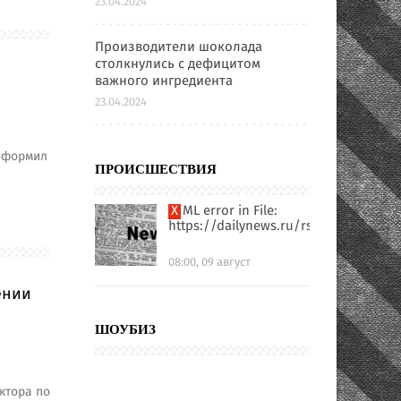
23.04.2024
Производители шоколада
столкнулись с дефицитом
важного ингредиента
23.04.2024
 оформил
ПРОИСШЕСТВИЯ
XML error in File:
https://dailynews.ru/rssfull.xml
08:00, 09 август
ении
ШОУБИЗ
ктора по