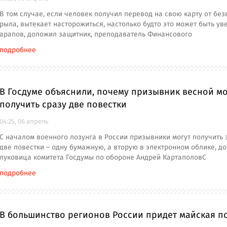
В том случае, если человек получил перевод на свою карту от без
рыла, вытекает насторожиться, настолько будто это может быть ув
арапов, доложил защитник, преподаватель Финансового
подробнее
В Госдуме объяснили, почему призывник весной м
получить сразу две повестки
04:25, 06 апрель
С началом военного лозунга в России призывники могут получить
две повестки – одну бумажную, а вторую в электронном облике, д
луковица комитета Госдумы по обороне Андрей КартаполовС
подробнее
В большинство регионов России придет майская п