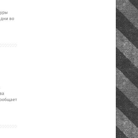
туры
 дни во
х
ва
сообщает