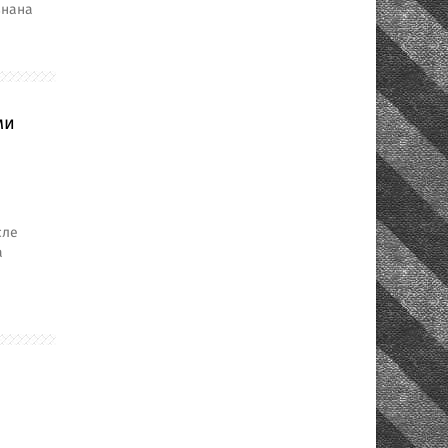
знана
ми
сле
а