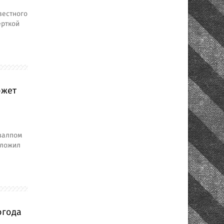
вестного
ерткой
ожет
 залпом
оложил
огода