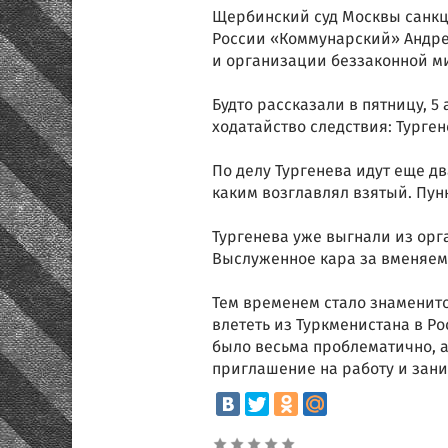
Щербинский суд Москвы санк
России «Коммунарский» Андре
и организации беззаконной м
Будто рассказали в пятницу, 5
ходатайство следствия: Турген
По делу Тургенева идут еще дв
каким возглавлял взятый. Пун
Тургенева уже выгнали из орг
Выслуженное кара за вменяемо
Тем временем стало знаменито
влететь из Туркменистана в Р
было весьма проблематично, а 
приглашение на работу и зан