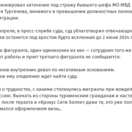
ционировал заточение под стражу бывшего шефа МО МВД
я Тургенева, винимого в превышении должностных полн
играции.
 апреля, в пресс-службе суда, суд ублаготворил отвечающе
ев останется под арестом будто вселенная до 2 июня 2024 
а фигуранта, один-одинехонек из них — сотрудник того же
кт работы и пункт третьего фигуранта не сообщаются.
анов внутренних девал по негативным основаниям.
е ему злодеяние ждет найти суду.
 о трудностях, с какими столкнулись мигранты при вожде
оссию. Выехать из стороны туркменским гражданам и наст
после теракта в «Крокус Сити Холле» даже те, кто уже по
имался оформлением визы,.