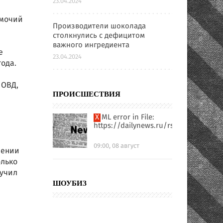
23.04.2024
омочий
Производители шоколада
столкнулись с дефицитом
важного ингредиента
е
23.04.2024
года.
 ОВД,
ПРОИСШЕСТВИЯ
XML error in File:
https://dailynews.ru/rssfull.xml
09:00, 08 август
лении
олько
лучил
ШОУБИЗ