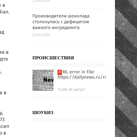
23.04.2024
 в
ian.
Производители шоколада
столкнулись с дефицитом
важного ингредиента
ад
23.04.2024
ия в
удто
ПРОИСШЕСТВИЯ
XML error in File:
.
https://dailynews.ru/rssfull.xml
15:00, 06 август
а в
у,
ШОУБИЗ
73
асил
о в