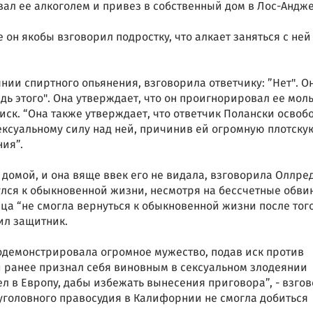
вал ее алкоголем и привез в собственный дом в Лос-Андже
е он якобы взговорил подростку, что алкает заняться с ней
янии спиртного опьянения, взговорила ответчику: ”Нет". О
адь этого". Она утверждает, что он проигнорировал ее моль
иск. “Она также утверждает, что ответчик Полански освоб
ексуальному силу над ней, причинив ей огромную плотску
ия”.
 домой, и она вяще ввек его не видала, взговорила Оллред
улся к обыкновенной жизни, несмотря на бессчетные обви
ца “не смогла вернуться к обыкновенной жизни после того
ил защитник.
одемонстрировала огромное мужество, подав иск против
й ранее признал себя виновным в сексуальном злодеянии
ел в Европу, дабы избежать вынесения приговора”, - взго
 уголовного правосудия в Калифорнии не смогла добиться