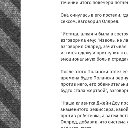
течение итого повечера потче
Она очнулась в его постели, гд
сексом, взговорил Оллред.
“Истица, алкая и была в состо
взговорила ему: "Изволь, не л
взговорил Оллред, зачитывая 
истицы одежу и приступил к с
эмоциональную боль и страдан
После этого Полански отвез ее
времена будто Полански верн
против него, его обвинительни
будто стала жертвой”, взговор
“Наша клиентка Джейн Доу пр
знаменитого режиссера, како
против ребятенка, а затем лет
Оллред, добавив, что система