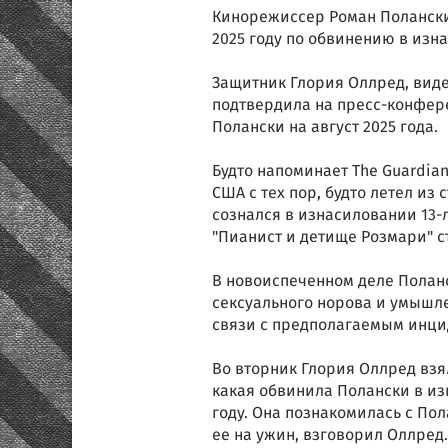
Кинорежиссер Роман Полански
2025 году по обвинению в изна
Защитник Глория Оллред, вид
подтвердила на пресс-конфере
Полански на август 2025 года.
Будто напоминает The Guardia
США с тех пор, будто летел из
сознался в изнасиловании 13-
"Пианист и детище Розмари" с
В новоиспеченном деле Полан
сексуального норова и умышл
связи с предполагаемым инцид
Во вторник Глория Оллред взя
какая обвинила Полански в из
году. Она познакомилась с Пол
ее на ужин, взговорил Оллред