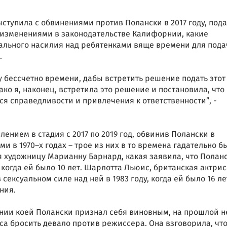
ступила с обвинениями против Полански в 2017 году, пода
с изменениями в законодательстве Калифорнии, какие
ального насилия над ребятенками вяще времени для пода
.
 бессчетно времени, дабы встретить решение подать этот
ко я, наконец, встретила это решение и постановила, что
ся справедливости и привлечения к ответственности”, -
ением в стадия с 2017 по 2019 год, обвинив Полански в
 в 1970–х годах – трое из них в то времена гадательно б
 художницу Марианну Барнард, какая заявила, что Полан
 когда ей было 10 лет. Шарлотта Льюис, британская актрис
сексуальном силе над ней в 1983 году, когда ей было 16 ле
ния.
ании коей Полански признал себя виновным, на прошлой н
а бросить девало против режиссера. Она взговорила, чт