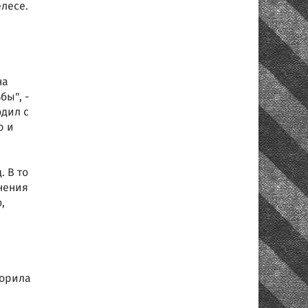
лесе.
на
бы", -
одил с
ю и
. В то
нения
,
ворила