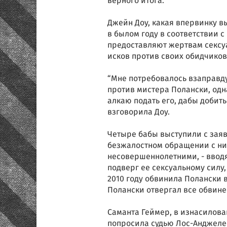
верного итога.
Джейн Доу, какая впервинку вы
в былом году в соответствии 
предоставляют жертвам сексу
исков против своих обидчиков
“Мне потребовалось взаправду
против мистера Полански, одна
алкаю подать его, дабы добить
взговорила Доу.
Четыре бабы выступили с заявл
безжалостном обращении с ними
несовершеннолетними, - вводя
подверг ее сексуальному силу,
2010 году обвинила Полански в 
Полански отвергал все обвине
Саманта Геймер, в изнасилов
попросила судью Лос-Анджелес