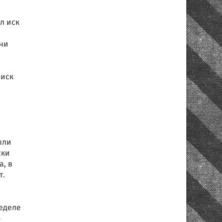
л иск
чи
 иск
ыли
ски
а, в
т.
еделе
о