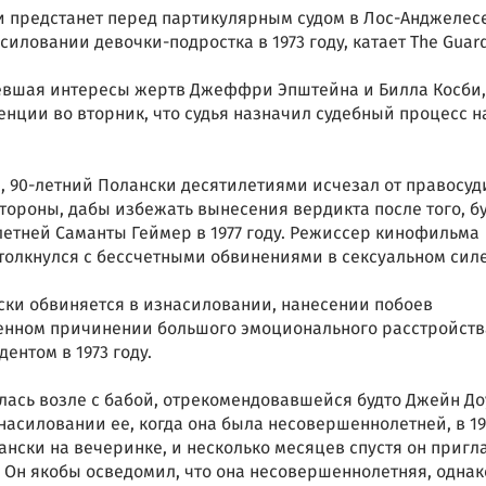
 предстанет перед партикулярным судом в Лос-Анджелесе
силовании девочки-подростка в 1973 году, катает The Guard
евшая интересы жертв Джеффри Эпштейна и Билла Косби,
нции во вторник, что судья назначил судебный процесс н
n, 90-летний Полански десятилетиями исчезал от правосуд
 стороны, дабы избежать вынесения вердикта после того, б
летней Саманты Геймер в 1977 году. Режиссер кинофильма
толкнулся с бессчетными обвинениями в сексуальном силе
ски обвиняется в изнасиловании, нанесении побоев
енном причинении большого эмоционального расстройств
ентом в 1973 году.
лась возле с бабой, отрекомендовавшейся будто Джейн До
насиловании ее, когда она была несовершеннолетней, в 19
ански на вечеринке, и несколько месяцев спустя он пригл
. Он якобы осведомил, что она несовершеннолетняя, однак