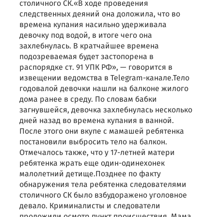
столичного СК.«В ходе проведения
следственных деяний она доложила, что во
времена купания насильно удерживала
девочку под водой, в итоге чего она
захлебнулась. В кратчайшее времена
подозреваемая будет застопорена в
распорядке ст. 91 УПК РФ», — говорится в
извещении ведомства в Telegram-канале.Тело
годовалой девочки нашли на балконе жилого
дома ранее в среду. По словам бабки
загнувшейся, девочка захлебнулась несколько
дней назад во времена купания в ванной.
После этого они вкупе с мамашей ребятенка
постановили выбросить тело на балкон.
Отмечалось также, что у 17-летней матери
ребятенка жрать еще один-одинехонек
малолетний детище.Позднее по факту
обнаружения тела ребятенка следователями
столичного СК было взбудоражено уголовное
девало. Криминалисты и следователи
проложили осмотр пункт происшествия. Мама