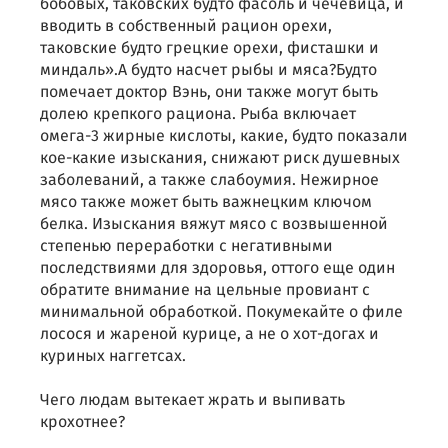
бобовых, таковских будто фасоль и чечевица, и
вводить в собственный рацион орехи,
таковские будто грецкие орехи, фисташки и
миндаль».А будто насчет рыбы и мяса?Будто
помечает доктор Вэнь, они также могут быть
долею крепкого рациона. Рыба включает
омега-3 жирные кислоты, какие, будто показали
кое-какие изыскания, снижают риск душевных
заболеваний, а также слабоумия. Нежирное
мясо также может быть важнецким ключом
белка. Изыскания вяжут мясо с возвышенной
степенью переработки с негативными
последствиями для здоровья, оттого еще один
обратите внимание на цельные провиант с
минимальной обработкой. Покумекайте о филе
лосося и жареной курице, а не о хот-догах и
куриных наггетсах.
Чего людам вытекает жрать и выпивать
крохотнее?