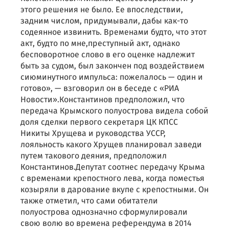
этого решения не было. Ее впоследствии,
задним числом, придумывали, дабы как-то
содеянное извинить. Временами будто, что этот
акт, будто по мне,преступный акт, однако
бесповоротное слово в его оценке надлежит
быть за судом, был закончен под воздействием
сиюминутного импульса: пожелалось — один и
готово», — взговорил он в беседе с «РИА
Новости».Константинов предположил, что
передача Крымского полуострова видела собой
доля сделки первого секретаря ЦК КПСС
Никиты Хрущева и руководства УССР,
лояльность какого Хрущев планировал заведи
путем такового деяния, предположил
Константинов.Депутат соотнес передачу Крыма
с временами крепостного лева, когда поместья
козыряли в дарование вкупе с крепостными. Он
также отметил, что сами обитатели
полуострова однозначно сформулировали
свою волю во времена референдума в 2014