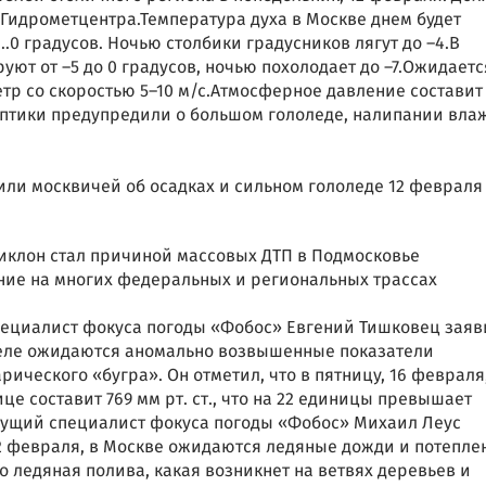
 Гидрометцентра.Температура духа в Москве днем будет
…0 градусов. Ночью столбики градусников лягут до –4.В
ют от –5 до 0 градусов, ночью похолодает до –7.Ожидаетс
тр со скоростью 5–10 м/с.Атмосферное давление составит 
оптики предупредили о большом гололеде, налипании вла
иклон стал причиной массовых ДТП в Подмосковье
ние на многих федеральных и региональных трассах
пециалист фокуса погоды «Фобос» Евгений Тишковец заяв
деле ожидаются аномально возвышенные показатели
рического «бугра». Он отметил, что в пятницу, 16 февраля
е составит 769 мм рт. ст., что на 22 единицы превышает
едущий специалист фокуса погоды «Фобос» Михаил Леус
12 февраля, в Москве ожидаются ледяные дожди и потепле
то ледяная полива, какая возникнет на ветвях деревьев и