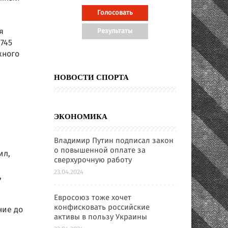
я
745
жного
НОВОСТИ СПОРТА
ЭКОНОМИКА
Владимир Путин подписал закон
о повышенной оплате за
ил,
сверхурочную работу
23.04.2024
,
Евросоюз тоже хочет
конфисковать российские
ние до
активы в пользу Украины