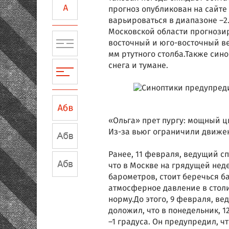
прогноз опубликован на сайте
варьироваться в диапазоне –2
Московской области прогнозиру
восточный и юго-восточный ве
мм ртутного столба.Также син
снега и тумане.
«Ольга» прет пургу: мощный ц
Из-за вьюг ограничили движе
Ранее, 11 февраля, ведущий с
что в Москве на грядущей не
барометров, стоит беречься ба
атмосферное давление в столиц
норму.До этого, 9 февраля, в
доложил, что в понедельник, 
–1 градуса. Он предупредил, ч