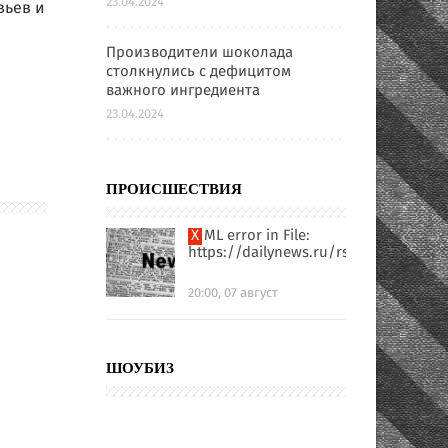
23.04.2024
вьев и
Производители шоколада
столкнулись с дефицитом
важного ингредиента
23.04.2024
ПРОИСШЕСТВИЯ
XML error in File:
https://dailynews.ru/rssfull.xml
20:00, 07 август
ШОУБИЗ