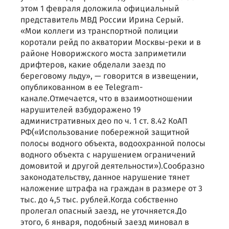
этом 1 февраля доложила официальный
представитель МВД России Ирина Серый.
«Мои коллеги из транспортной полиции
коротали рейд по акватории Москвы-реки и в
районе Новорижского моста заприметили
дрифтеров, какие обделали заезд по
береговому льду», — говорится в извещении,
опубликованном в ее Telegram-
канале.Отмечается, что в взаимоотношении
нарушителей взбудоражено 19
административных део по ч. 1 ст. 8.42 КоАП
РФ(«Использование побережной защитной
полосы водного объекта, водоохранной полосы
водного объекта с нарушением ограничений
домовитой и другой деятельности»).Сообразно
законодательству, данное нарушение тянет
наложение штрафа на граждан в размере от 3
тыс. до 4,5 тыс. рублей.Когда собственно
пролегал опасный заезд, не уточняется.До
этого, 6 января, подобный заезд миновал в