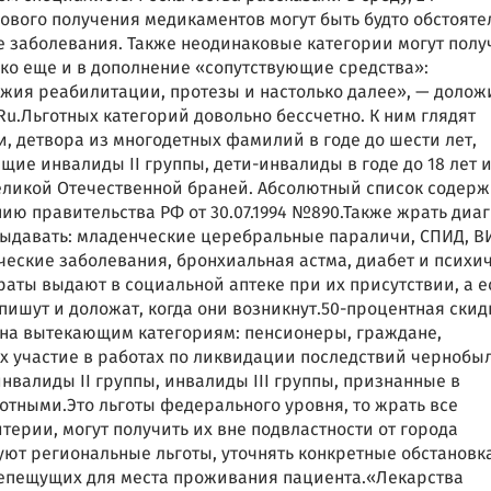
вого получения медикаментов могут быть будто обстояте
е заболевания. Также неодинаковые категории могут полу
лько еще и в дополнение «сопутствующие средства»:
жия реабилитации, протезы и настолько далее», — долож
Ru.Льготных категорий довольно бессчетно. К ним глядят
и, детвора из многодетных фамилий в годе до шести лет,
щие инвалиды II группы, дети-инвалиды в годе до 18 лет 
еликой Отечественной браней. Абсолютный список содерж
ю правительства РФ от 30.07.1994 №890.Также жрать диаг
выдавать: младенческие церебральные параличи, СПИД, В
еские заболевания, бронхиальная астма, диабет и психи
ты выдают в социальной аптеке при их присутствии, а е
пишут и доложат, когда они возникнут.50-процентная скид
ена вытекающим категориям: пенсионеры, граждане,
х участие в работах по ликвидации последствий чернобы
валиды II группы, инвалиды III группы, признанные в
тными.Это льготы федерального уровня, то жрать все
терии, могут получить их вне подвластности от города
уют региональные льготы, уточнять конкретные обстановк
репещущих для места проживания пациента.«Лекарства