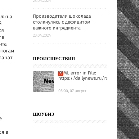
23.04.2024
Производители шоколада
олжна
столкнулись с дефицитом
й
важного ингредиента
ся
23.04.2024
 в
нта
итогам
парат
ПРОИСШЕСТВИЯ
XML error in File:
https://dailynews.ru/rssfull.xml
06:00, 07 август
ШОУБИЗ
е
и
ся в