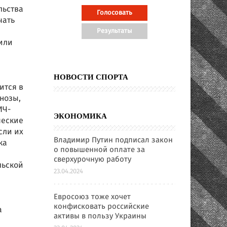
льства
чать
или
и
НОВОСТИ СПОРТА
ится в
нозы,
ИЧ-
ЭКОНОМИКА
ческие
сли их
Владимир Путин подписал закон
ка
о повышенной оплате за
сверхурочную работу
льской
23.04.2024
Евросоюз тоже хочет
конфисковать российские
а
активы в пользу Украины