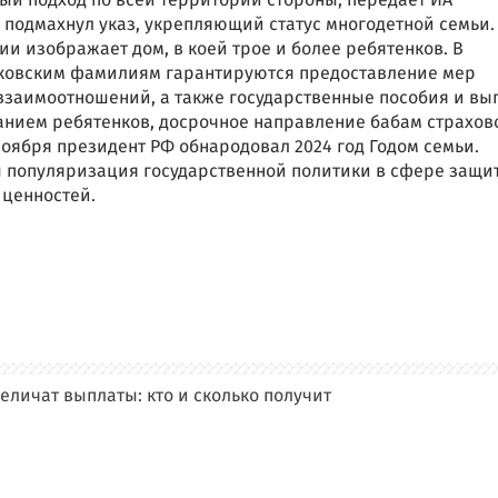
ый подход по всей территории стороны, передает ИА
н подмахнул указ, укрепляющий статус многодетной семьи.
ии изображает дом, в коей трое и более ребятенков. В
таковским фамилиям гарантируются предоставление мер
взаимоотношений, а также государственные пособия и вы
анием ребятенков, досрочное направление бабам страхов
ноября президент РФ обнародовал 2024 год Годом семьи.
популяризация государственной политики в сфере защи
 ценностей.
еличат выплаты: кто и сколько получит