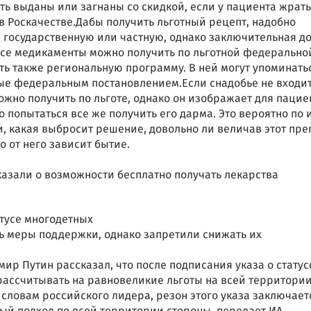
ть выданы или загнаны со скидкой, если у пациента жрать
 в Роскачестве.Дабы получить льготный рецепт, надобно
 государственную или частную, однако заключительная д
все медикаменты можно получить по льготной федерально
ить также региональную программу. В ней могут упоминать
ые федеральным постановлением.Если снадобье не входит
ожно получить по льготе, однако он изображает для пацие
попытаться все же получить его дарма. Это вероятно по 
 какая выбросит решение, довольно ли величав этот пре
о от него зависит бытие.
атусе многодетных
ь меры поддержки, однако запретили снижать их
ир Путин рассказал, что после подписания указа о статус
рассчитывать на равновеликие льготы на всей территори
 словам российского лидера, резон этого указа заключает