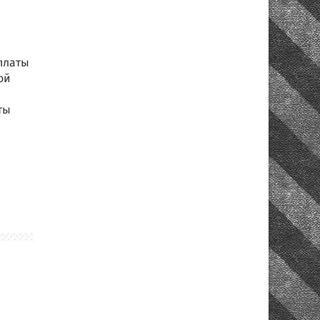
платы
ой
ты