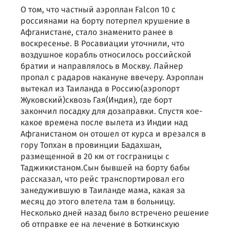
О том, что частный аэроплан Falcon 10 с
россиянами на борту потерпел крушение в
Афганистане, стало знаменито ранее в
воскресенье. В Росавиации уточнили, что
воздушное корабль относилось российской
братии и направлялось в Москву. Лайнер
пропал с радаров накануне ввечеру. Аэроплан
вытекал из Таиланда в Россию(аэропорт
Жуковский)сквозь Гая(Индия), где борт
закончил посадку для дозаправки. Спустя кое-
какое времена после вылета из Индии над
Афганистаном он отошел от курса и врезался в
гору Топхан в провинции Бадахшан,
размещенной в 20 км от госграницы с
Таджикистаном.Сын бывшей на борту бабы
рассказал, что рейс транспортировал его
занедужившую в Таиланде мама, какая за
месяц до этого влетела там в больницу.
Несколько дней назад было встречено решение
об отправке ее на лечение в Боткинскую