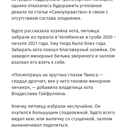
однако отказалась будоражить уголовное
девало по статье «Самоуправство» в связи с
отсутствием состава злодеяния.
Будто рассказала хозяйка кота, питомца
забрали из приюта в Челябинске в гробе 2020 –
начале 2021 года. Ему тогда было близ года.
Забирать кота поехал благоверный хозяйки. Он
завидел минорные бельма звериного и залпом
взалкал его взять к себе.
«Посмотришь на круглые глазки Твикса —
сердце дрогнет, век у него таковое минорное
личико», — добавила владелица кота
Владислава Гайфуллина.
Кличку питомцу избрали неслучайно. Он
очутился большущим сладкоежкой. Будто всего
видал кекс или выпечку со сгущенкой, залпом
выканючивал поделиться.