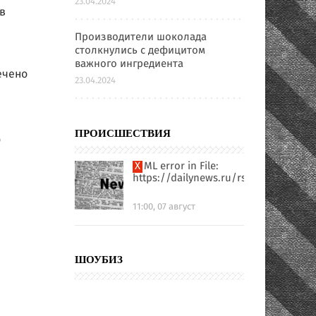
23.04.2024
в
Производители шоколада
столкнулись с дефицитом
важного ингредиента
ечено
23.04.2024
д
ПРОИСШЕСТВИЯ
XML error in File:
https://dailynews.ru/rssfull.xml
11:00, 07 август
ШОУБИЗ