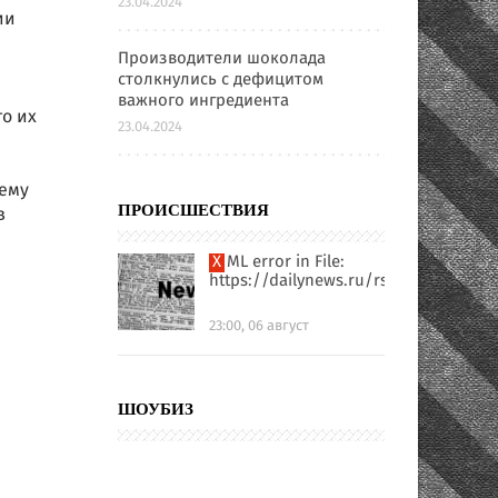
23.04.2024
ии
Производители шоколада
столкнулись с дефицитом
важного ингредиента
то их
23.04.2024
щему
в
ПРОИСШЕСТВИЯ
XML error in File:
https://dailynews.ru/rssfull.xml
23:00, 06 август
ШОУБИЗ