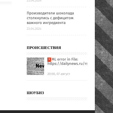
23.04.2024
Производители шоколада
столкнулись с дефицитом
важного ингредиента
23.04.2024
ПРОИСШЕСТВИЯ
XML error in File:
https://dailynews.ru/rssfull.xml
20:00, 07 август
ШОУБИЗ