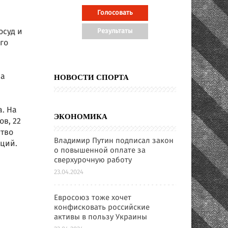
осуд и
го
на
НОВОСТИ СПОРТА
а. На
ЭКОНОМИКА
в, 22
ство
Владимир Путин подписал закон
аций.
о повышенной оплате за
сверхурочную работу
23.04.2024
Евросоюз тоже хочет
конфисковать российские
активы в пользу Украины