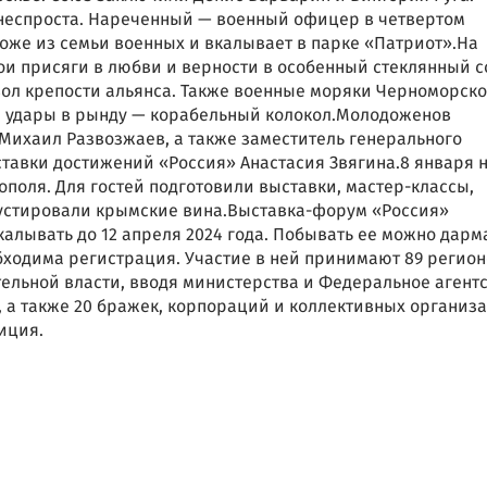
 неспроста. Нареченный — военный офицер в четвертом
оже из семьи военных и вкалывает в парке «Патриот».На
и присяги в любви и верности в особенный стеклянный с
вол крепости альянса. Также военные моряки Черноморско
 удары в рынду — корабельный колокол.Молодоженов
Михаил Развозжаев, а также заместитель генерального
тавки достижений «Россия» Анастасия Звягина.8 января 
ополя. Для гостей подготовили выставки, мастер-классы,
густировали крымские вина.Выставка-форум «Россия»
калывать до 12 апреля 2024 года. Побывать ее можно дарм
ходима регистрация. Участие в ней принимают 89 регионо
ельной власти, вводя министерства и Федеральное агент
 а также 20 бражек, корпораций и коллективных организ
иция.