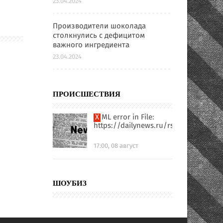
23.04.2024
Производители шоколада
столкнулись с дефицитом
важного ингредиента
23.04.2024
ПРОИСШЕСТВИЯ
XML error in File:
https://dailynews.ru/rssfull.xml
17:00, 08 август
ШОУБИЗ