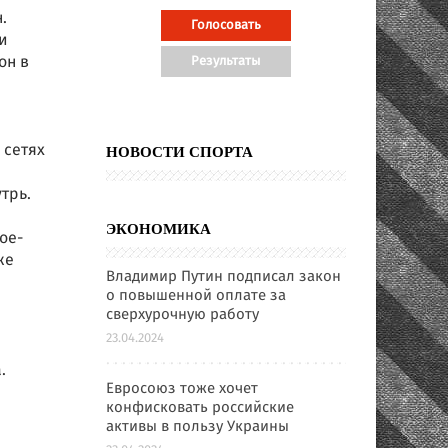
.
и
он в
 сетях
НОВОСТИ СПОРТА
трь.
ЭКОНОМИКА
ое-
же
Владимир Путин подписал закон
о повышенной оплате за
сверхурочную работу
23.04.2024
.
Евросоюз тоже хочет
конфисковать российские
активы в пользу Украины