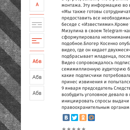
монтажа. Эту информацию во в
«Мы также готовы сотруднича
предоставить все необходимые
беседе с «Известиями».Кроме 
Мизулина в своем Telegram-ка
сформулировала непонимание,
подобное.Блогер Косенко опуб
видео, где он кидает двухмеся
подбрасывает младенца, после 
Видео сопровождалось подпис
семимиллионную аудиторию бло
какие подписчики потребовали
принес извинения и попытался
9 января председатель Следст
возбудить уголовное девало в
инициировать спросы выдачи 
правоохранительным органам 