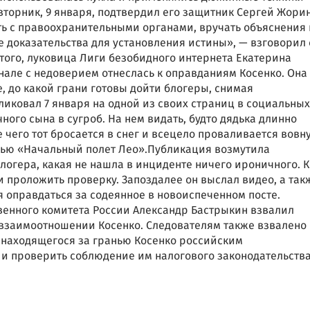
торник, 9 января, подтвердил его защитник Сергей Жорин
ть с правоохранительными органами, вручать объяснения 
 доказательства для установления истины», — взговорил 
того, луковица Лиги безобидного интернета Екатерина
нале с недоверием отнеслась к оправданиям Косенко. Она
 до какой грани готовы дойти блогеры, снимая
ликовал 7 января на одной из своих страниц в социальных
чного сына в сугроб. На нем видать, будто дядька длинно
чего тот бросается в снег и всецело проваливается вовну
ью «Начальный полет Лео».Публикация возмутила
гера, какая не нашла в инциденте ничего ироничного. К
 проложить проверку. Запоздалее он выслал видео, а так
 оправдаться за содеянное в новоиспеченном посте.
венного комитета России Александр Бастрыкин взвалил
 взаимоотношении Косенко. Следователям также взвалено
находящегося за гранью Косенко российским
и проверить соблюдение им налогового законодательства