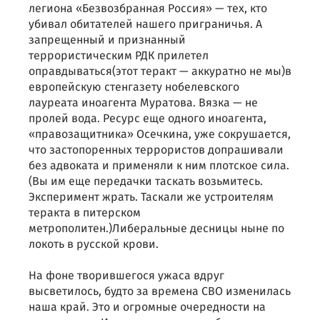
легиона «Безвозбранная Россия» — тех, кто
убивал обитателей нашего приграничья. А
запрещенный и признанный
террористическим РДК прилетел
оправдываться(этот теракт — аккуратно не мы)в
европейскую стенгазету нобелевского
лауреата иноагента Муратова. Вязка — не
пролей вода. Ресурс еще одного иноагента,
«правозащитника» Осечкина, уже сокрушается,
что застопоренных террористов допрашивали
без адвоката и применяли к ним плотское сила.
(Вы им еще передачки таскать возьмитесь.
Эксперимент жрать. Таскали же устроителям
теракта в питерском
метрополитен.)Либеральные десницы ныне по
локоть в русской крови.
На фоне творившегося ужаса вдруг
высветилось, будто за времена СВО изменилась
наша край. Это и огромные очередности на