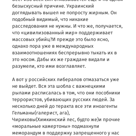
безыскусный причине. Украинский
доглядывать вышел не попросту жирным. Он
подобный видимый, что никакие
расследования не нужны. И что же, получается,
что «цивилизованный мир» поддерживает
массовых убийц?И прежде это было ясно,
однако пора уже в международных
взаимоотношениях беспрерывно тыкать их в
это носом. Дабы их же граждане видали и
разумели, кто ими возглавляет.
А вот у российских либералов отмазаться уже
не выйдет. Вся эта шобла с важнецкими
рылами расписалась в том, что они пособники
террористов, убивающих русских людей. За
несколько дней до теракта все эти иноагенты
Гельманы(галерист, ага),
Чириковы(Химкинский лес, будто же)и прочие
«моральные камертоны» подмахнули
меморандум в поддержку запрещенного у нас