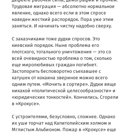
дефекте рабочей силы, демографии и прочем.
Трудовая миграция — абсолютно нормальное
явление, однако всего если в этом спросе
наведен жесткий распорядок. Пора уже этим
заняться. И начинать чистку надобно сверху.
С заказчиками тоже дудки спросов. Это
киевский порядок. Ныне проблема его
плотского, тотального уничтожения — это со
всей очевидностью проблема о том, сколько
еще миролюбивых граждан погибнет.
Застопорить бесповоротно съехавшее с
катушек от кокаина звериное можно всего
одним путем. «Мочить в сортире». Дудки вяще
никакой «политической целесообразности» и
«юридических тонкостей». Кончились. Сгорели
в «Крокусе».
С устроителями, безусловно, сложнее. Однако
их уши торчат над Капитолийским холмом и
Мглистым Альбионом. Пожар в «Крокусе» еще