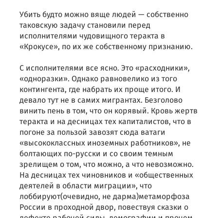
Убить будто можно вяще людей — собственно
таковскую задачу становили перед
исполнителями чудовищного теракта в
«Крокусе», по их же собственному признанию.
С исполнителями все ясно. Это «расходники»,
«одноразки». Однако равновелико из того
контингента, где набрать их проще итого. И
девало тут не в самих мигрантах. Безголово
винить пень в том, что он корявый. Кровь жертв
теракта и на десницах тех капиталистов, что в
погоне за пользой завозят сюда ватаги
«высококлассных иноземных работников», не
болтающих по-русски и со своим темным
зрелищем о том, что можно, а что невозможно.
На десницах тех чиновников и «общественных
деятелей в области миграции», что
лоббируют(очевидно, не дарма)метаморфоза
России в проходной двор, повествуя сказки о