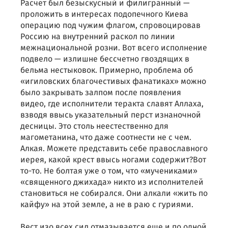
Расчет был безыскусный и филигранный —
проложить в интересах подопечного Киева
операцию под чужим флагом, спровоцировав
Россию на внутренний раскол по линии
межнациональной розни. Вот всего исполнение
подвело — излишне бессчетно гвоздящих в
бельма нестыковок. Примерно, проблема об
«игиловских благочестивых фанатиках» можно
было закрывать залпом после появления
видео, где исполнители теракта славят Аллаха,
взводя ввысь указательный перст изнаночной
десницы. Это столь неестественно для
магометанина, что даже соотнести не с чем.
Алкая. Можете представить себе православного
иерея, какой крест ввысь ногами содержит?Вот
то-то. Не болтая уже о том, что «мучениками»
«священного джихада» никто из исполнителей
становиться не собирался. Они алкали «жить по
кайфу» на этой земле, а не в раю с гуриями.
Вест изо всех сил отмазывается еще и по одной