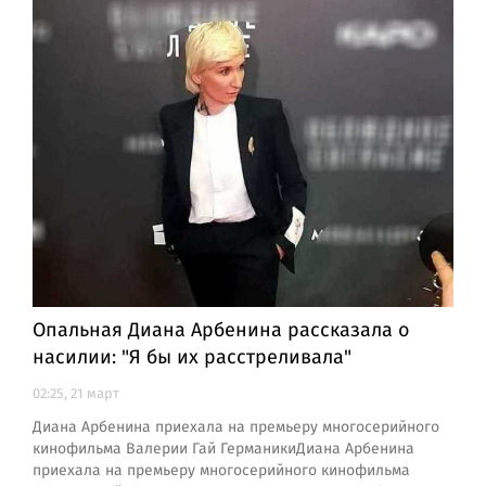
Опальная Диана Арбенина рассказала о
насилии: "Я бы их расстреливала"
02:25, 21 март
Диана Арбенина приехала на премьеру многосерийного
кинофильма Валерии Гай ГерманикиДиана Арбенина
приехала на премьеру многосерийного кинофильма