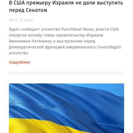
В США премьеру Израиля не дали выступить
перед Сенатом
00:25, 21 март
Будто сообщает агентство Punchbowl News, власти США
отвергли мольбу главы правительства Израиля
Биньямина Нетаньяху о выступлении перед
Демократической фракцией американского СенатаБудто
агентство
подробнее