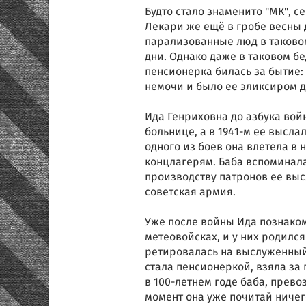
Будто стало знаменито "МК", с
Лекари же ещё в гробе весны 
парализованные люд в таково
дни. Однако даже в таковом б
пенсионерка билась за бытие:
немочи и было ее эликсиром 
Ида Генриховна до азбука во
больнице, а в 1941-м ее высл
одного из боев она влетела в 
концлагерям. Баба вспоминала
производству патронов ее выс
советская армия.
Уже после войны Ида познако
метеовойсках, и у них родилс
ретировалась на выслуженный 
стала пенсионеркой, взяла за 
в 100-летнем годе баба, прево
момент она уже почитай ничего