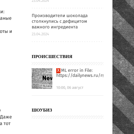
23.04.2024
и:
Производители шоколада
таные
столкнулись с дефицитом
важного ингредиента
оты и
23.04.2024
ПРОИСШЕСТВИЯ
XML error in File:
https://dailynews.ru/rssfull.xml
10:00, 06 август
е
ШОУБИЗ
 Даже
а тот