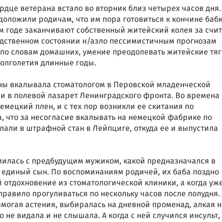
ердце ветерана встало во вторник близ четырех часов дня.
доложили родичам, что им пора готовиться к кончине бабк
м годе заканчивают собственный житейский колея за счи
едственном состоянии н/азло пессимистичным прогнозам
 по словам домашних, умение преодолевать житейские тяг
долголетия длинные годы.
йны вкалывала стоматологом в Перовской младенческой
али в полевой лазарет Ленинградского фронта. Во времена
немецкий плен, и с тех пор возникли ее скитания по
, что за несогласие вкалывать на немецкой фабрике по
лали в штрафной стан в Лейпциге, откуда ее и выпустила
милась с предбудущим мужиком, какой предназначался в
я единый сын. По воспоминаниям родичей, их баба поздно
отдохновение из стоматологической клиники, а когда уж
правило прогуливаться по нескольку часов после полудня.
змогая астения, выбиралась на дневной променад, алкая н
 не видала и не слышала. А когда с ней случился инсульт,