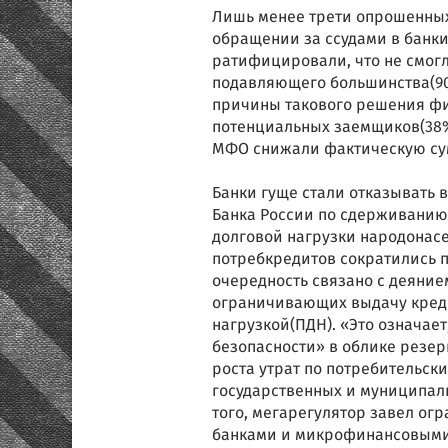
Лишь менее трети опрошенных 
обращении за ссудами в банки
ратифицировали, что не смогл
подавляющего большинства(90%
причины такового решения фи
потенциальных заемщиков(38%)
МФО снижали фактическую су
Банки гуще стали отказывать 
Банка России по сдерживанию
долговой нагрузки народонасе
потребкредитов сократились п
очередность связано с деяни
ограничивающих выдачу кред
нагрузкой(ПДН). «Это означае
безопасности» в облике резер
роста утрат по потребительск
государственных и муниципал
того, мегарегулятор завел ог
банками и микрофинансовыми