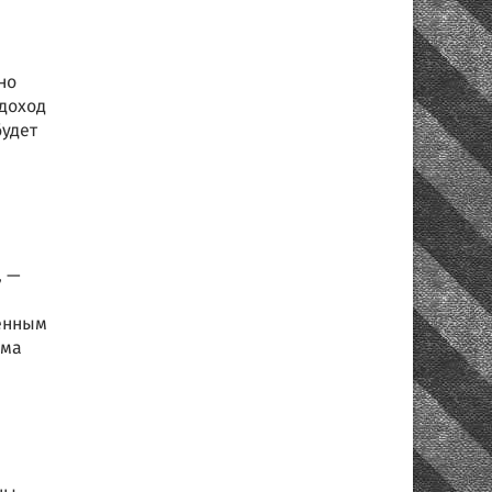
но
 доход
будет
, —
енным
ема