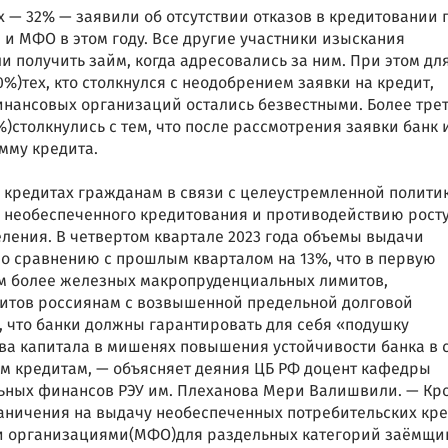
— 32% — заявили об отсутствии отказов в кредитовании 
 и МФО в этом году. Все другие участники изыскания
и получить займ, когда адресовались за ним. При этом дл
)тех, кто столкнулся с неодобрением заявки на кредит,
нансовых организаций остались безвестными. Более тре
столкнулись с тем, что после рассмотрения заявки банк 
мму кредита.
в кредитах гражданам в связи с целеустремленной полити
 необеспеченного кредитования и противодействию рост
ления. В четвертом квартале 2023 года объемы выдачи
о сравнению с прошлым кварталом на 13%, что в первую
ем более железных макропруденциальных лимитов,
итов россиянам с возвышенной предельной долговой
т, что банки должны гарантировать для себя «подушку
ва капитала в мишенях повышения устойчивости банка в 
им кредитам, — объясняет деяния ЦБ РФ доцент кафедры
ьных финансов РЭУ им. Плеханова Мери Валишвили. — Кр
раничения на выдачу необеспеченных потребительских кр
 организациями(МФО)для раздельных категорий заёмщи