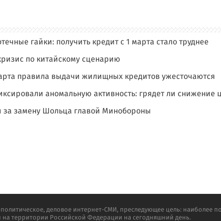
течные гайки: получить кредит с 1 марта стало труднее
кризис по китайскому сценарию
 марта правила выдачи жилищных кредитов ужесточаются
иксировали аномальную активность: грядет ли снижение 
и за замену Шольца главой Минобороны
олитическое, деловое интернет-СМИ, преследующее цель: наиболее п
и на территории Российской Федерации на сегодняшний день.