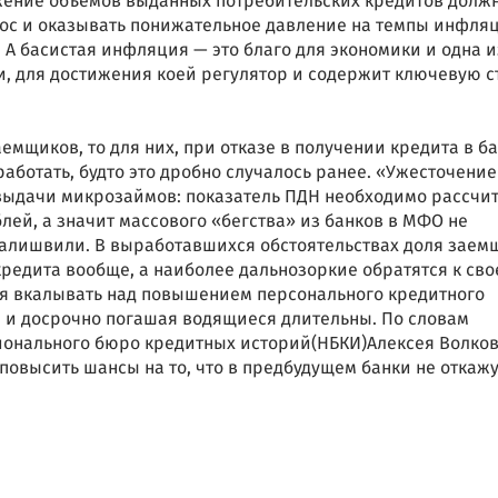
жение объёмов выданных потребительских кредитов долж
рос и оказывать понижательное давление на темпы инфля
 А басистая инфляция — это благо для экономики и одна и
и, для достижения коей регулятор и содержит ключевую с
емщиков, то для них, при отказе в получении кредита в ба
аботать, будто это дробно случалось ранее. «Ужесточение
выдачи микрозаймов: показатель ПДН необходимо рассчи
блей, а значит массового «бегства» из банков в МФО не
Валишвили. В выработавшихся обстоятельствах доля заем
кредита вообще, а наиболее дальнозоркие обратятся к сво
ся вкалывать над повышением персонального кредитного
я и досрочно погашая водящиеся длительны. По словам
ионального бюро кредитных историй(НБКИ)Алексея Волков
повысить шансы на то, что в предбудущем банки не откажу