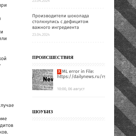
23.04.2024
при
Производители шоколада
я
столкнулись с дефицитом
важного ингредиента
ти
23.04.2024
или
кой
ПРОИСШЕСТВИЯ
у
XML error in File:
https://dailynews.ru/rssfull.xml
10:00, 06 август
случае
ШОУБИЗ
оме
едитов
ков.