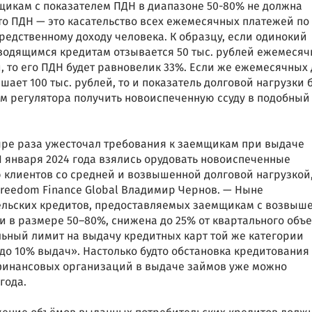
щикам с показателем ПДН в диапазоне 50-80% не должна
о ПДН — это касательство всех ежемесячных платежей по
едственному доходу человека. К образцу, если одинокий
водящимся кредитам отзывается 50 тыс. рублей ежемесяч
й, то его ПДН будет равновелик 33%. Если же ежемесячных
ает 100 тыс. рублей, то и показатель долговой нагрузки 
ям регулятора получить новоиспеченную ссуду в подобный
ыре раза ужесточал требования к заемщикам при выдаче
1 января 2024 года взялись орудовать новоиспеченные
 клиентов со средней и возвышенной долговой нагрузкой
reedom Finance Global Владимир Чернов. — Ныне
ельских кредитов, предоставляемых заемщикам с возвыш
и в размере 50–80%, снижена до 25% от квартального объ
льный лимит на выдачу кредитных карт той же категории
до 10% выдач». Настолько будто обстановка кредитования
 финансовых организаций в выдаче займов уже можно
года.