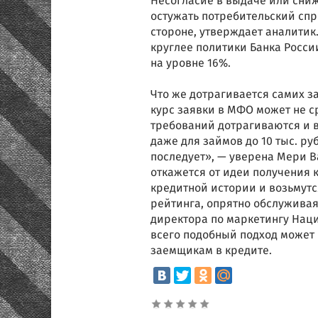
Несогласие в выдаче или сни
остужать потребительский сп
стороне, утверждает аналитик.
круглее политики Банка Росси
на уровне 16%.
Что же дотрагивается самих за
курс заявки в МФО может не ср
требований дотрагиваются и 
даже для займов до 10 тыс. ру
последует», — уверена Мери 
откажется от идеи получения 
кредитной истории и возьмут
рейтинга, опрятно обслужива
директора по маркетингу Нац
всего подобный подход может 
заемщикам в кредите.