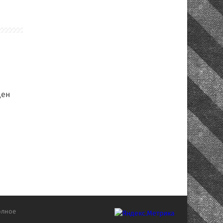
цен
олное