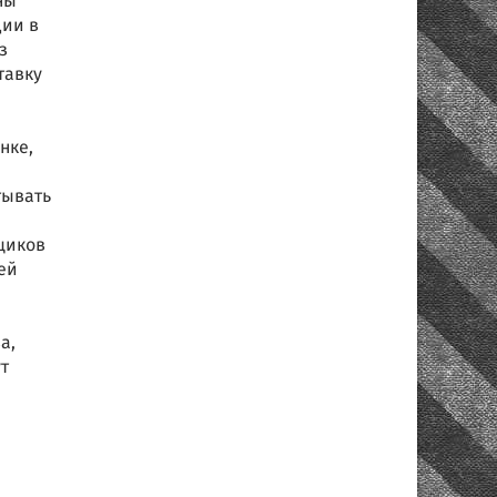
ны
ции в
з
тавку
нке,
тывать
щиков
ей
а,
т