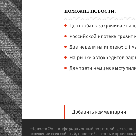
ПОХОЖИЕ НОВОСТИ:
Центробанк закручивает ипо
Российской ипотеке грозит 
Две недели на ипотеку: с 1
На рынке автокредитов заф
Две трети немцев выступил
Добавить комментарий
«Новости22» — информационный портал, общественно-п
освещение всех событий, новостей, которые произошл