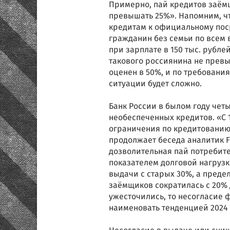
Примерно, пай кредитов заём
превышать 25%». Напомним, чт
кредитам к официальному поср
гражданин без семьи по всем 
при зарплате в 150 тыс. рубле
такового россиянина не превыш
оценен в 50%, и по требовани
ситуации будет сложно.
Банк России в былом году чет
необеспеченных кредитов. «С 
ограничения по кредитованию
продолжает беседа аналитик F
дозволительная пай потребит
показателем долговой нагрузк
выдачи с старых 30%, а преде
заёмщиков сократилась с 20% 
ужесточились, то несогласие
наименовать тенденцией 2024 