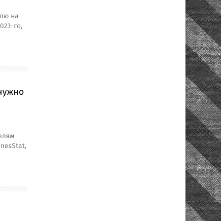
олю на
023-го,
 нужно
елям
nesStat,