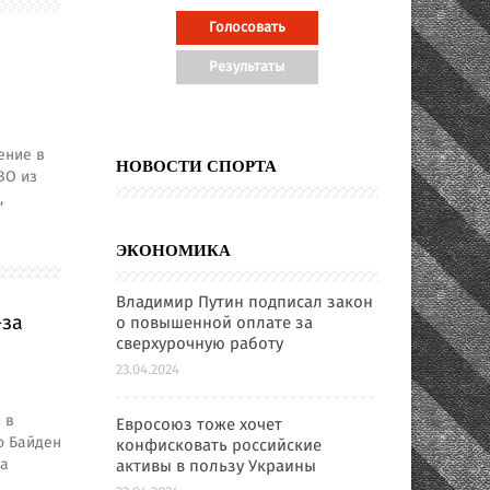
ение в
НОВОСТИ СПОРТА
ВО из
,
ЭКОНОМИКА
Владимир Путин подписал закон
-за
о повышенной оплате за
сверхурочную работу
23.04.2024
 в
Евросоюз тоже хочет
о Байден
конфисковать российские
за
активы в пользу Украины