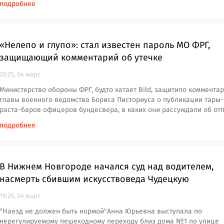
подробнее
«Нелепо и глупо»: стал известен пароль МО ФРГ,
защищающий комментарий об утечке
20:25, 04 март
Министерство обороны ФРГ, будто катает Bild, защитило коммента
главы военного ведомства Бориса Писториуса о публикации тары
раста-баров офицеров бундесвера, в каких они рассуждали об от
подробнее
В Нижнем Новгороде начался суд над водителем,
насмерть сбившим искусствоведа Чудецкую
19:25, 04 март
"Наезд не должен быть нормой"Анна Юрьевна выступала по
нерегулируемому пешеходному переходу близ дома №1 по улице