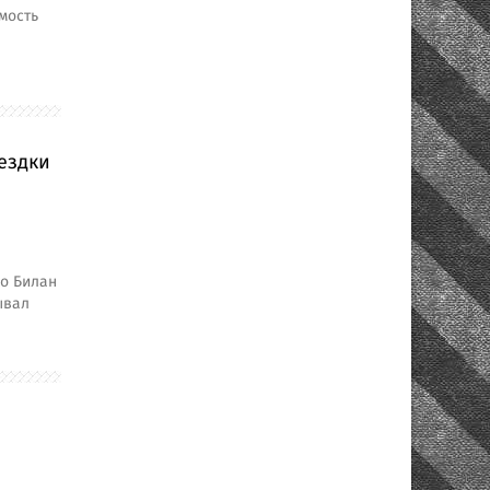
мость
ездки
о Билан
ывал