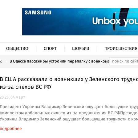
ОБЩЕСТВО
СПОРТ
ШОУБИЗ
ПРОИСШЕСТВИЯ
ь:
В Одессе пассажиры устроили перепалку с военкомом...
В США рассказали о возникших у Зеленского трудн
из-за спехов ВС РФ
20:25, 04 март
Президент Украины Владимир Зеленский ощущает большущие труд
комплектом добавочных сильев из-за продвижения ВС РФПрезиде
Украины Владимир Зеленский ощущает большущие трудности с ко
подробнее