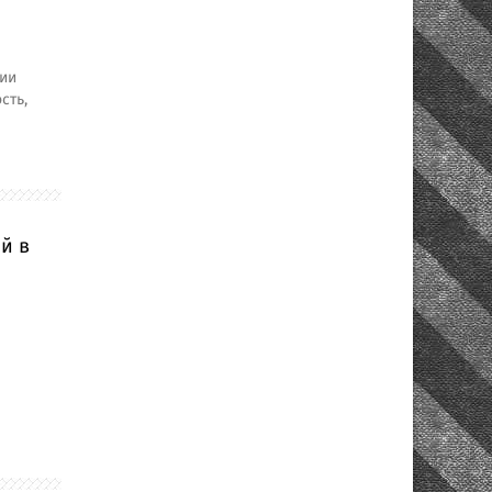
ции
сть,
й в