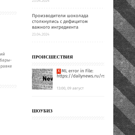
23.04.2024
Производители шоколада
столкнулись с дефицитом
важного ингредиента
23.04.2024
рий
ПРОИСШЕСТВИЯ
-бары-
правке
XML error in File:
https://dailynews.ru/rssfull.xml
13:00, 09 август
ШОУБИЗ