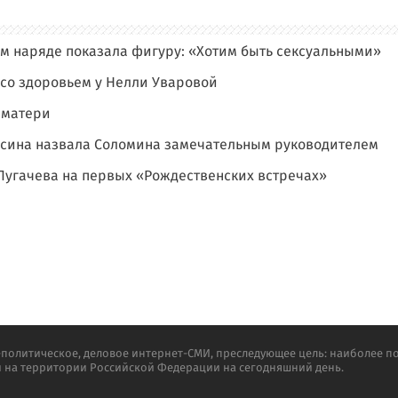
м наряде показала фигуру: «Хотим быть сексуальными»
 со здоровьем у Нелли Уваровой
 матери
рсина назвала Соломина замечательным руководителем
 Пугачева на первых «Рождественских встречах»
олитическое, деловое интернет-СМИ, преследующее цель: наиболее п
и на территории Российской Федерации на сегодняшний день.