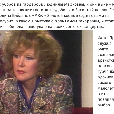
х уборов из гардероба Людмилы Марковны, и они ныне – 
ть за таковские гостинцы судьбины и басистый поклон С
лина Блёданс с «МК». – Золотой костюм ездит с нами на
олуби», в каком я выступаю роль Раисы Захаровны, и стои
 из гобелена я выступаю на своих сольных концертах.”
Фото: П
служба
Будто
сознала
артистка
персона
Гурченк
вдохнов
самого
малолет
в итоге
повлиял
выбор