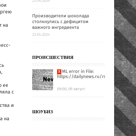
23.04.2024
мои
ергею
Производители шоколада
столкнулись с дефицитом
т на
важного ингредиента
23.04.2024
ресс-
ПРОИСШЕСТВИЯ
сь
XML error in File:
,
https://dailynews.ru/rssfull.xml
о ее
09:00, 09 август
ляла с
ства и
ШОУБИЗ
а на