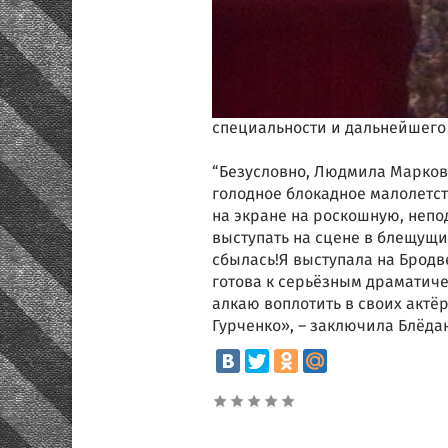
специальности и дальнейшего 
“Безусловно, Людмила Марков
голодное блокадное малолетст
на экране на роскошную, непо
выступать на сцене в блещущи
сбылась!Я выступала на Бродв
готова к серьёзным драматич
алкаю воплотить в своих актё
Гурченко», – заключила Блёдан