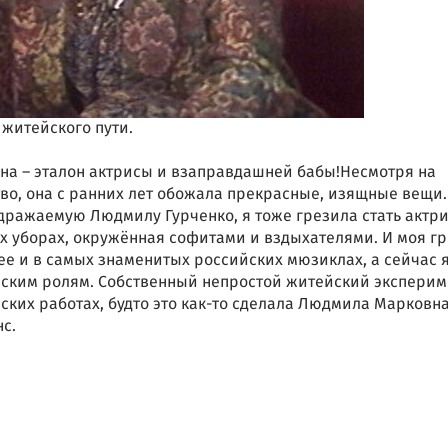
житейского пути.
на – эталон актрисы и взаправдашней бабы!Несмотря на
во, она с ранних лет обожала прекрасные, изящные вещи.
дражаемую Людмилу Гурченко, я тоже грезила стать актри
х уборах, окружённая софитами и вздыхателями. И моя гр
ее и в самых знаменитых российских мюзиклах, а сейчас 
еским ролям. Собственный непростой житейский эксперим
рских работах, будто это как-то сделала Людмила Марковн
с.