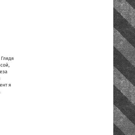
 Глядя
сой,
еза
я
ент я
а