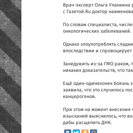
Врач-эксперт Ольга Уланкина р
с Газетой.Ru доктор наименова
По словам специалиста, числе
онкологических заболеваний.
Однако злоупотреблять сладким
впоследствии и спровоцирует 
Занедужить из-за ГМО раком, 
никаких доказательств, что та
Ещё один-одинехонек боязнь э
заявила, что это случилось по
канцерогенов.
При этом на момент внесения ч
изысканий выяснилось, что во
дабы расщепить ДНК.