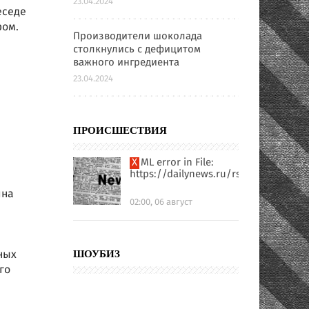
23.04.2024
еседе
фом.
Производители шоколада
столкнулись с дефицитом
м
важного ингредиента
23.04.2024
ПРОИСШЕСТВИЯ
XML error in File:
https://dailynews.ru/rssfull.xml
ина
02:00, 06 август
ных
ШОУБИЗ
го