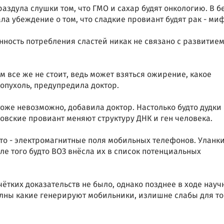
аздула слушки том, что ГМО и сахар будят онкологию. В б
ла убеждение о том, что сладкие провиант будят рак - ми
нность потребления сластей никак не связано с развитие
 все же не стоит, ведь может взяться ожирение, какое
опухоль, предупредила доктор.
тоже невозможно, добавила доктор. Настолько будто дудки
ковские провиант меняют структуру ДНК и ген человека.
то - электромагнитные поля мобильных телефонов. Уланк
сле того будто ВОЗ внёсла их в список потенциальных
ётких доказательств не было, однако позднее в ходе науч
лны какие генерируют мобильники, излишне слабы для то