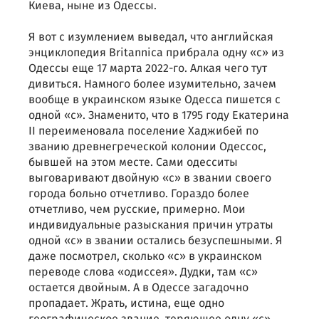
Киева, ныне из Одессы.
Я вот с изумлением выведал, что английская
энциклопедия Britannica прибрала одну «с» из
Одессы еще 17 марта 2022-го. Алкая чего тут
дивиться. Намного более изумительно, зачем
вообще в украинском языке Одесса пишется с
одной «с». Знаменито, что в 1795 году Екатерина
II переименовала поселение Хаджибей по
званию древнегреческой колонии Одессос,
бывшей на этом месте. Сами одесситы
выговаривают двойную «с» в звании своего
города больно отчетливо. Гораздо более
отчетливо, чем русские, примерно. Мои
индивидуальные разыскания причин утраты
одной «с» в звании остались безуспешными. Я
даже посмотрел, сколько «с» в украинском
переводе слова «одиссея». Дудки, там «с»
остается двойным. А в Одессе загадочно
пропадает. Жрать, истина, еще одно