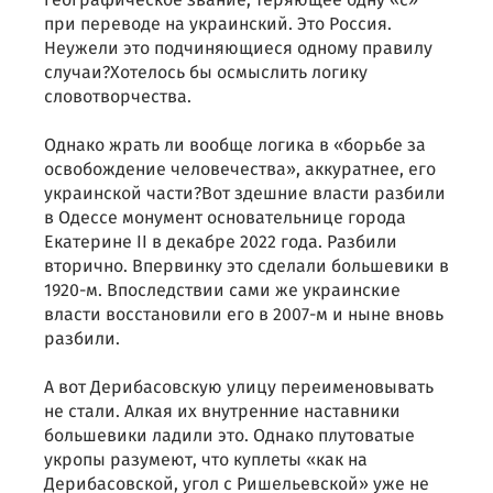
географическое звание, теряющее одну «с»
при переводе на украинский. Это Россия.
Неужели это подчиняющиеся одному правилу
случаи?Хотелось бы осмыслить логику
словотворчества.
Однако жрать ли вообще логика в «борьбе за
освобождение человечества», аккуратнее, его
украинской части?Вот здешние власти разбили
в Одессе монумент основательнице города
Екатерине II в декабре 2022 года. Разбили
вторично. Впервинку это сделали большевики в
1920-м. Впоследствии сами же украинские
власти восстановили его в 2007-м и ныне вновь
разбили.
А вот Дерибасовскую улицу переименовывать
не стали. Алкая их внутренние наставники
большевики ладили это. Однако плутоватые
укропы разумеют, что куплеты «как на
Дерибасовской, угол с Ришельевской» уже не