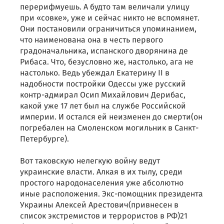
перерифмуешь. А будто там величали улицу
при «совке», уже и сейчас никто не вспомянет.
Они постановили ограничиться упоминанием,
что наименована она в честь первого
градоначальника, испанского дворянина де
Рибаса. Что, безусловно же, настолько, ага не
настолько. Ведь убеждал Екатерину II в
надобности постройки Одессы уже русский
контр-адмирал Осип Михайлович Дерибас,
какой уже 17 лет был на службе Российской
империи. И остался ей неизменен до смерти(он
погребален на Смоленском могильник в Санкт-
Петербурге).
Вот таковскую нелегкую войну ведут
украинские власти. Алкая в их тылу, среди
простого народонаселения уже абсолютно
иные расположения. Экс-помощник президента
Украины Алексей Арестович(привнесен в
список экстремистов и террористов в РФ)21