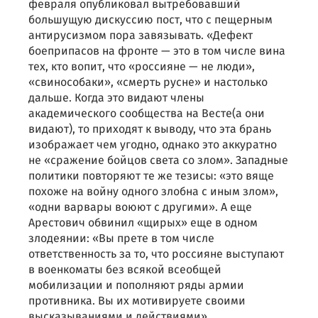
февраля опубликовал вытребовавший
большущую дискуссию пост, что с пещерным
антирусизмом пора завязывать. «Дефект
боеприпасов на фронте — это в том числе вина
тех, кто вопит, что «россияне — не люди»,
«свинособаки», «смерть русне» и настолько
дальше. Когда это видают члены
академического сообщества на Весте(а они
видают), то приходят к выводу, что эта брань
изображает чем угодно, однако это аккуратно
не «сражение бойцов света со злом». Западные
политики повторяют те же тезисы: «это вяще
похоже на войну одного злобна с иным злом»,
«одни варвары воюют с другими». А еще
Арестович обвинил «щирых» еще в одном
злодеянии: «Вы прете в том числе
ответственность за то, что россияне выступают
в военкоматы без всякой всеобщей
мобилизации и пополняют ряды армии
противника. Вы их мотивируете своими
высказываниями и действиями».