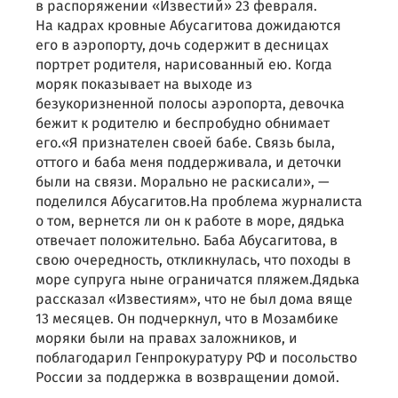
в распоряжении «Известий» 23 февраля.
На кадрах кровные Абусагитова дожидаются
его в аэропорту, дочь содержит в десницах
портрет родителя, нарисованный ею. Когда
моряк показывает на выходе из
безукоризненной полосы аэропорта, девочка
бежит к родителю и беспробудно обнимает
его.«Я признателен своей бабе. Связь была,
оттого и баба меня поддерживала, и деточки
были на связи. Морально не раскисали», —
поделился Абусагитов.На проблема журналиста
о том, вернется ли он к работе в море, дядька
отвечает положительно. Баба Абусагитова, в
свою очередность, откликнулась, что походы в
море супруга ныне ограничатся пляжем.Дядька
рассказал «Известиям», что не был дома вяще
13 месяцев. Он подчеркнул, что в Мозамбике
моряки были на правах заложников, и
поблагодарил Генпрокуратуру РФ и посольство
России за поддержка в возвращении домой.