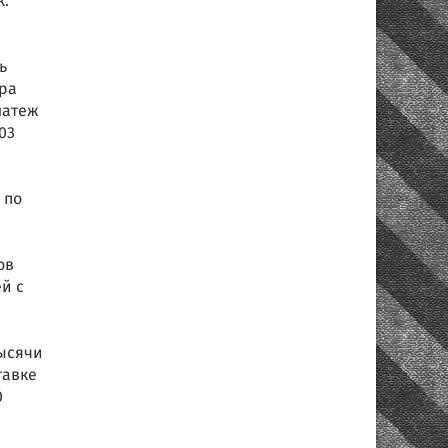
к.
ь
ира
латеж
03
 по
ов
й с
тысячи
тавке
0