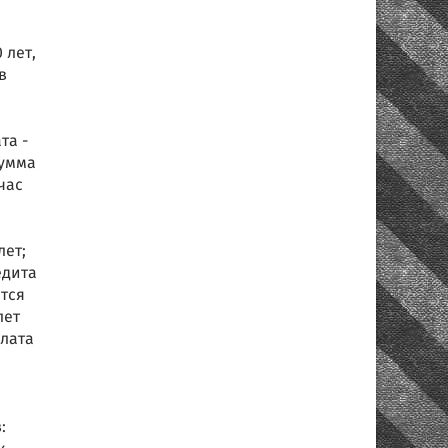
 лет,
в
та -
сумма
час
лет;
едита
тся
лет
плата
: