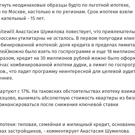
нуть неодинаковые образцы будто по льготной ипотеке,
о по Москве, настолько и по регионам. Срок ипотеки взяли
капельный - 15 лет.
itewill Анастасия Шумилова повествует, что привлекател
россиян утилитарны не осталось. В первом полугодии кли
бинированной ипотекой: доля кредита в пределах лимита
блей)можно было взять по госпрограмме и еще 18 миллионо
бразом, кредит на 30 миллионов рублей можно было офор
Сейчас комбинированной ипотеки дудки, а лимит по госпро
ов., что ладит программу неинтересной для целевой ауди
еннее.
артуют с 17%. На таковских обстоятельствах ипотеку взим
разцово, вынимать абсолютную стоимость квартиры из биз
финансироваться после снижения ключевой ставки
ипотеки: типовая, семейная и жилищный кредит, основанн
вах застройщиков, - комментирует Анастасия Шумилова.