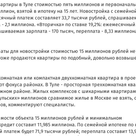
вартиры в Туле стоимостью пять миллионов и первоначал
лион, взятой в ипотеку на 15 лет. Новостройка с семейно
сячный платеж составляет 33,7 тысячи рублей, спрашивае
а - 2,1 миллиона. «Вторичка» по ставке 19,2%: ежемесячный
ашиваемая зарплата - 170 тысяч, переплата - 8,33 миллион
аты для новостройки стоимостью 15 миллионов рублей не
де тоже продаются квартиры по подобный, довольно возвыш
комнатная или компактная двухкомнатная квартира в прое
от фокуса районах. В Туле - просторная трехкомнатная кв
тижном районе. Жилых комплексов с шикарными квартирам
«тульских» миллионов сравнимое жилье в Москве не взять, 
нов, комментируют специалисты.
имости объекта 15 миллионов рублей и минимальном
редит составит 11,985 миллиона. По семейной ипотеке по 
 платеж будет 71,9 тысячи рублей; переплата составит 13,