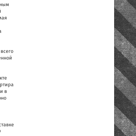
ьным
й
мая
а
 всего
енной
кте
артира
и в
оно
ставке
9