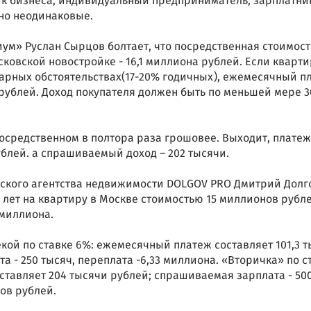
ик бизнеса, индивидуальный предприниматель, зарплатни
ьно неодинаковые.
м» Руслан Сырцов болтает, что посредственная стоимост
ковской новостройке - 16,1 миллиона рублей. Если кварт
арных обстоятельствах(17-20% годичных), ежемесячный п
 рублей. Доход покупателя должен быть по меньшей мере 3
осредственном в полтора раза грошовее. Выходит, платеж
ублей. а спрашиваемый доход – 202 тысячи.
ского агентства недвижимости DOLGOV PRO Дмитрий Долг
 лет на квартиру в Москве стоимостью 15 миллионов рубле
миллиона.
кой по ставке 6%: ежемесячный платеж составляет 101,3 
 - 250 тысяч, переплата -6,33 миллиона. «Вторичка» по с
ставляет 204 тысячи рублей; спрашиваемая зарплата - 50
ов рублей.