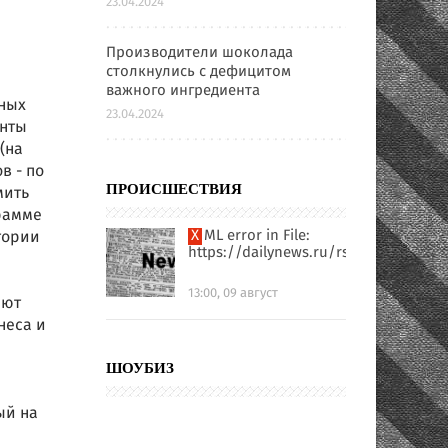
23.04.2024
Производители шоколада
столкнулись с дефицитом
важного ингредиента
ьных
23.04.2024
енты
(на
в - по
мить
ПРОИСШЕСТВИЯ
грамме
XML error in File:
тории
https://dailynews.ru/rssfull.xml
13:00, 09 август
ают
неса и
ШОУБИЗ
ый на