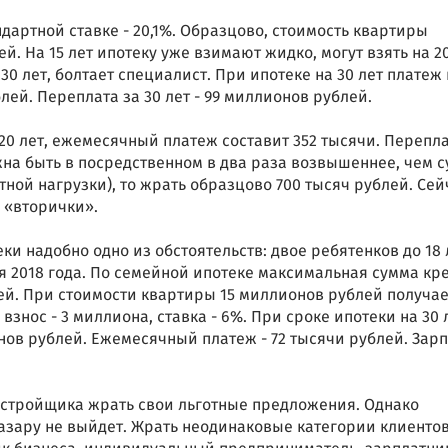
дартной ставке - 20,1%. Образцово, стоимость квартиры
й. На 15 лет ипотеку уже взимают жидко, могут взять на 20
30 лет, болтает специалист. При ипотеке на 30 лет платеж 
лей. Переплата за 30 лет - 99 миллионов рублей.
20 лет, ежемесячный платеж составит 352 тысячи. Перепла
жна быть в посредственном в два раза возвышеннее, чем 
ной нагрузки), то жрать образцово 700 тысяч рублей. Сей
и «вторички».
и надобно одно из обстоятельств: двое ребятенков до 18 
я 2018 года. По семейной ипотеке максимальная сумма кр
ей. При стоимости квартиры 15 миллионов рублей получае
нос - 3 миллиона, ставка - 6%. При сроке ипотеки на 30 
нов рублей. Ежемесячный платеж - 72 тысячи рублей. Зар
застройщика жрать свои льготные предложения. Однако
базару не выйдет. Жрать неодинаковые категории клиентов