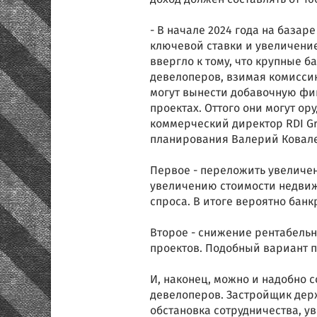
- В начале 2024 года на база
ключевой ставки и увеличение
ввергло к тому, что крупные 
девелоперов, взимая комиссию
могут вынести добавочную фин
проектах. Оттого они могут ор
коммерческий директор RDI Gr
планирования Валерий Ковал
Первое - переложить увеличен
увеличению стоимости недвижи
спроса. В итоге вероятно бан
Второе - снижение рентабельно
проектов. Подобный вариант п
И, наконец, можно и надобно с
девелоперов. Застройщик держ
обстановка сотрудничества, у