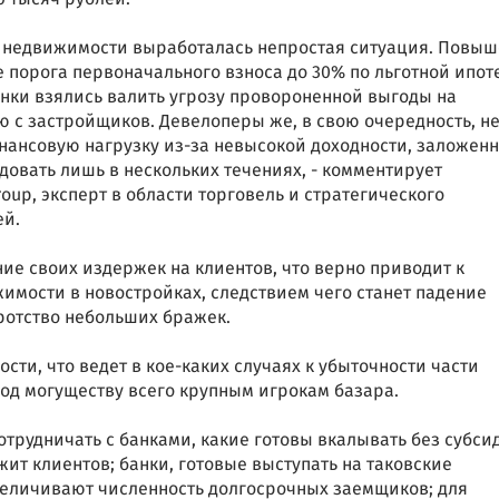
ре недвижимости выработалась непростая ситуация. Повы
 порога первоначального взноса до 30% по льготной ипот
банки взялись валить угрозу провороненной выгоды на
 с застройщиков. Девелоперы же, в свою очередность, не
ансовую нагрузку из-за невысокой доходности, заложенн
удовать лишь в нескольких течениях, - комментирует
oup, эксперт в области торговель и стратегического
ей.
ие своих издержек на клиентов, что верно приводит к
мости в новостройках, следствием чего станет падение
кротство небольших бражек.
сти, что ведет в кое-каких случаях к убыточности части
од могуществу всего крупным игрокам базара.
отрудничать с банками, какие готовы вкалывать без субси
ит клиентов; банки, готовые выступать на таковские
величивают численность долгосрочных заемщиков; для