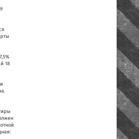
9
ся
ерты
7,5%
й 18
ми
на.
тиры
должен
готной
дная: