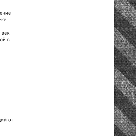
шение
еке
 век
ой в
дий от