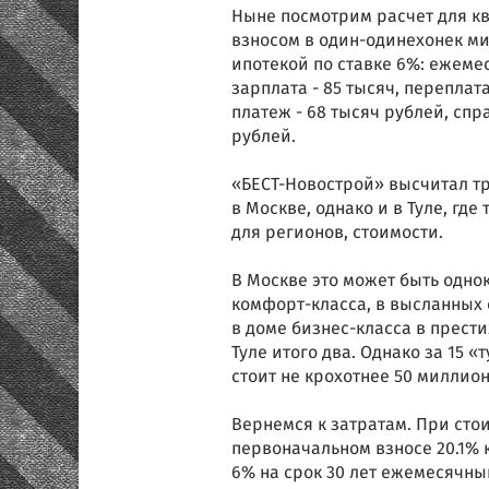
Ныне посмотрим расчет для к
взносом в один-одинехонек мил
ипотекой по ставке 6%: ежеме
зарплата - 85 тысяч, переплат
платеж - 68 тысяч рублей, спр
рублей.
«БЕСТ-Новострой» высчитал тр
в Москве, однако и в Туле, г
для регионов, стоимости.
В Москве это может быть одно
комфорт-класса, в высланных 
в доме бизнес-класса в прес
Туле итого два. Однако за 15 
стоит не крохотнее 50 миллио
Вернемся к затратам. При сто
первоначальном взносе 20.1% к
6% на срок 30 лет ежемесячный