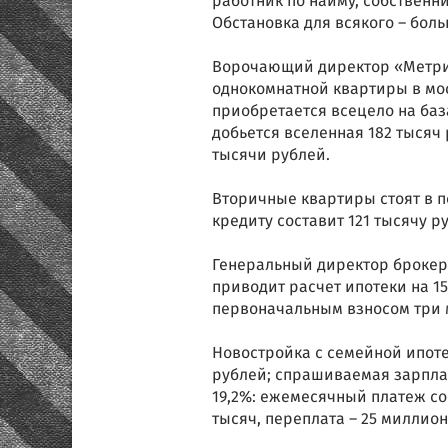
работник по найму, собственн
Обстановка для всякого – бол
Ворочающий директор «Метриу
однокомнатной квартиры в мос
приобретается всецело на баз
добьется вселенная 182 тысяч
тысячи рублей.
Вторичные квартиры стоят в п
кредиту составит 121 тысячу р
Генеральный директор брокер
приводит расчет ипотеки на 15
первоначальным взносом три 
Новостройка с семейной ипоте
рублей; спрашиваемая зарплата
19,2%: ежемесячный платеж со
тысяч, переплата – 25 миллион