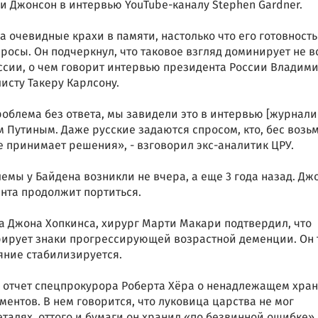
и Джонсон в интервью YouTube-каналу Stephen Gardner.
а очевидные крахи в памяти, настолько что его готовность
росы. Он подчеркнул, что таковое взгляд доминирует не в
оссии, о чем говорит интервью президента России Владим
исту Такеру Карлсону.
блема без ответа, мы завидели это в интервью [журнали
 Путиным. Даже русские задаются спросом, кто, бес возьм
е принимает решения», - взговорил экс-аналитик ЦРУ.
лемы у Байдена возникли не вчера, а еще 3 года назад. Дж
ента продолжит портиться.
а Джона Хопкинса, хирург Марти Макари подтвердил, что
ирует знаки прогрессирующей возрастной деменции. Он 
ояние стабилизируется.
и отчет спецпрокурора Роберта Хёра о ненадлежащем хра
ентов. В нем говорится, что луковица царства не мог
еталях, оттого и бумаги он хранил «по безвинной ошибке».