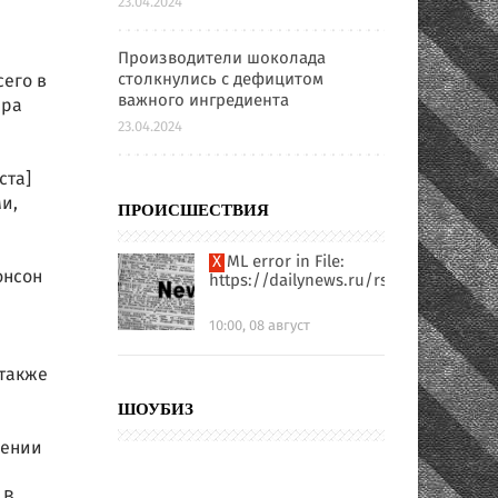
23.04.2024
Производители шоколада
столкнулись с дефицитом
сего в
важного ингредиента
ира
23.04.2024
ста]
и,
ПРОИСШЕСТВИЯ
XML error in File:
онсон
https://dailynews.ru/rssfull.xml
10:00, 08 август
также
ШОУБИЗ
нении
 В