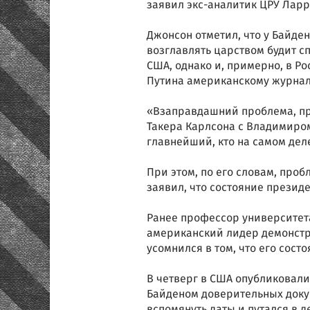
заявил экс-аналитик ЦРУ Ларр
Джонсон отметил, что у Байден
возглавлять царством будит сп
США, однако и, примерно, в Р
Путина американскому журнал
«Взаправдашний проблема, про
Такера Карлсона с Владимиром
главнейший, кто на самом дел
При этом, по его словам, проб
заявил, что состояние презид
Ранее профессор университет
американский лидер демонстр
усомнился в том, что его сост
В четверг в США опубликовал
Байденом доверительных докум
вспомянуть даты и путался в д