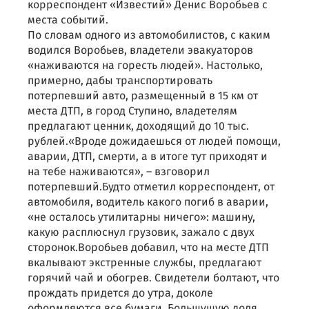
корреспондент «Известий» Денис Воробьев с
места событий.
По словам одного из автомобилистов, с каким
водился Воробьев, владетели эвакуаторов
«наживаются на горесть людей». Настолько,
примерно, дабы транспортировать
потерпевший авто, размещенный в 15 км от
места ДТП, в город Ступино, владетелям
предлагают ценник, доходящий до 10 тыс.
рублей.«Вроде дожидаешься от людей помощи,
аварии, ДТП, смерти, а в итоге тут приходят и
на тебе наживаются», ― взговорил
потерпевший.Будто отметил корреспондент, от
автомобиля, водитель какого погиб в аварии,
«не осталось утилитарны ничего»: машину,
какую расплюснул грузовик, зажало с двух
сторонок.Воробьев добавил, что на месте ДТП
вкалывают экстренные службы, предлагают
горячий чай и обогрев. Свидетели болтают, что
прождать придется до утра, доколе
оформляются все бумаги. Большущую доля