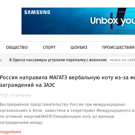
ОБЩЕСТВО
СПОРТ
ШОУБИЗ
ПРОИСШЕСТВИЯ
ь:
В Одессе пассажиры устроили перепалку с военкомом...
Россия направила МАГАТЭ вербальную ноту из-за 
заграждений на ЗАЭС
19:25, 03 февраль
Беспрерывное представительство России при международных
организациях в Вене навестила в секретариат Международного а
по атомной энергии(МАГАТЭ)вербальную ноту ао минным
заграждениям между
подробнее