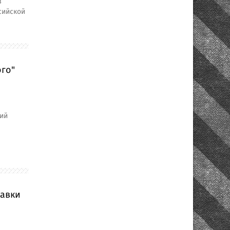
в
сийской
ого"
кий
тавки