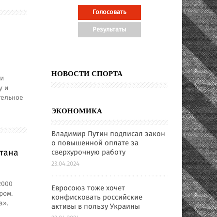
НОВОСТИ СПОРТА
ти
у и
тельное
ЭКОНОМИКА
Владимир Путин подписал закон
о повышенной оплате за
тана
сверхурочную работу
23.04.2024
2000
Евросоюз тоже хочет
ром.
конфисковать российские
а».
активы в пользу Украины