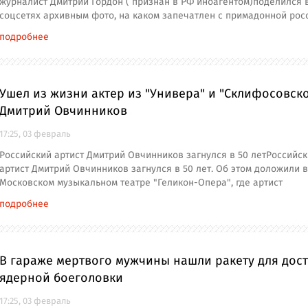
журналист Дмитрий Гордон ( признан в РФ иноагентом)поделился 
соцсетях архивным фото, на каком запечатлен с примадонной рос
подробнее
Ушел из жизни актер из "Универа" и "Склифосовск
Дмитрий Овчинников
17:25, 03 февраль
Российский артист Дмитрий Овчинников загнулся в 50 летРоссийс
артист Дмитрий Овчинников загнулся в 50 лет. Об этом доложили в
Московском музыкальном театре "Геликон-Опера", где артист
подробнее
В гараже мертвого мужчины нашли ракету для дос
ядерной боеголовки
17:25, 03 февраль