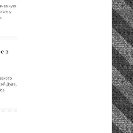
наченную
раже у
я
е о
вского
ей Дуда,
ное