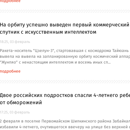
подробнее
На орбиту успешно выведен первый коммерческий
спутник с искусственным интеллектом
18:25, 03 февраль
Ракета-носитель "Цзелун-3", стартовавшая с космодрома Тайюань 
вывела на вывела на запланированную орбиту космический аппа
"Жунпяо" с ненастоящим интеллектом и восемь иных сп...
подробнее
Двое российских подростков спасли 4-летнего реб
от обморожений
17:25, 03 февраль
2 февраля в поселке Первомайском Шилкинского района Забайка
избавили 4-летнего, очутившегося ввечеру на улице без верхней