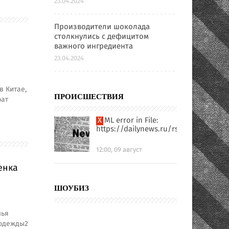
23.04.2024
Производители шоколада
столкнулись с дефицитом
важного ингредиента
23.04.2024
в Китае,
ПРОИСШЕСТВИЯ
рат
XML error in File:
https://dailynews.ru/rssfull.xml
12:00, 09 август
енка
ШОУБИЗ
лья
 одежды2