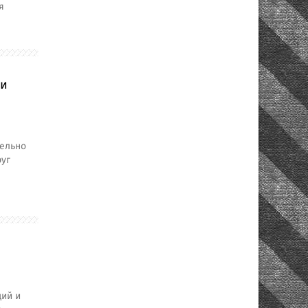
я
ши
тельно
руг
щий и