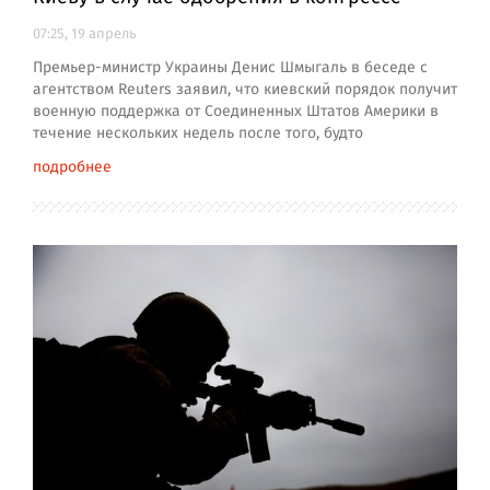
07:25, 19 апрель
Премьер-министр Украины Денис Шмыгаль в беседе с
агентством Reuters заявил, что киевский порядок получит
военную поддержка от Соединенных Штатов Америки в
течение нескольких недель после того, будто
подробнее