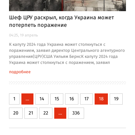
Шеф ЦРУ раскрыл, когда Украина может
потерпеть поражение
04:25, 19 апрель
К капуту 2024 года Украина может столкнуться с
поражением, заявил директор Центрального агентурного
управления(ЦРУ)США Уильям БернсК капуту 2024 года
Украина может столкнуться с поражением, заявил
подробнее
1
...
14
15
16
17
18
19
20
21
22
...
336